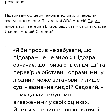
резонанс.
Підтримку офіцеру також висловили перший
заступник голови Львівської ОВА Андрій
Годик
,
журналіст і ветеран Віктор
Біщук
та міський голова
Львова Андрій
Садовий
.
«Я би просив не забувати, що
підозра – це не вирок. Підозра
означає, що тривають слідчі дії та
перевірка обставин справи. Вину
людини може встановити лише
суд, – зазначив Андрій Садовий. –
Тому давайте будемо
виваженими у своїх оцінках.
Йдеться не лише про юридичні