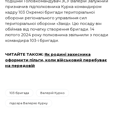
тодішній Головкомандувач ЗСУ Валерій Залужний
призначив підполковника Курка командиром
кадру 103 Окремої бригади територіальної
оборони регіонального управління сил
територіальної оборони «Захід». Цю посаду він
обіймав від початку створення бригади. 14
лютого 2024 року полковника звільнили з посади
командира 103-ї бригади.
ЧИТАЙТЕ ТАКОЖ:
Як родині захисника
оформити пільги, коли військовий перебуває
на передовій
103 бригада
Валерій Курко
підозра Валерію Курку