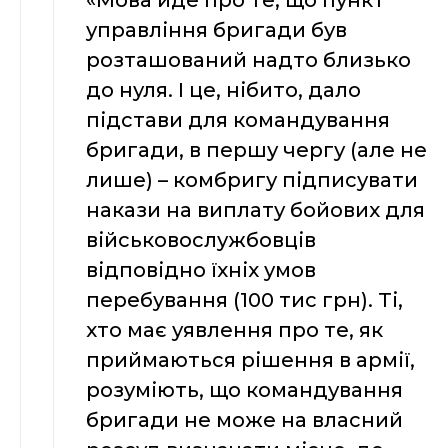
«Мова йде про те, що пункт
управління бригади був
розташований надто близько
до нуля. І це, нібито, дало
підстави для командування
бригади, в першу чергу (але не
лише) – комбригу підписувати
накази на виплату бойових для
військовослужбовців
відповідно їхніх умов
перебування (100 тис грн). Ті,
хто має уявлення про те, як
приймаються рішення в армії,
розуміють, що командування
бригади не може на власний