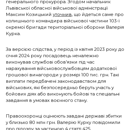
генерального прокурора. Згодом начальник
Львівської обласної військової адміністрації
Максим Козицький
уточнив
, що йдеться саме про
колишнього командира військової частини 103-ї
окремої бригади територіальної оборони Валерія
Курка.
За версією слідства, у період із квітня 2023 року до
січня 2024 року посадовець неналежно
виконував службові обов’язки під час
нарахування військовослужбовцям додаткової
грошової винагороди у розмірі 100 тис. грн. Такі
виплати передбачені законодавством для
військових, які безпосередньо беруть участь у
бойових діях або виконують бойові та спеціальні
завдання в умовах воєнного стану.
Правоохоронці оцінюють завдані державі збитки
у близько 80 млн грн. Валерію Курку повідомили
про підозру за частиною 4 статті 425