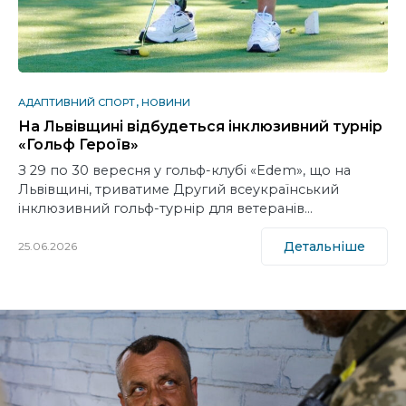
АДАПТИВНИЙ СПОРТ
НОВИНИ
На Львівщині відбудеться інклюзивний турнір
«Гольф Героїв»
З 29 по 30 вересня у гольф-клубі «Edem», що на
Львівщині, триватиме Другий всеукраїнський
інклюзивний гольф-турнір для ветеранів…
Детальніше
25.06.2026