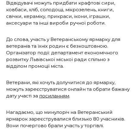
Відвідувачі можуть придбати крафтові сири,
ковбаси, хліб, солодощі, мікрозелень, книги,
свічки, кераміку, прикраси, ікони, іграшки,
аксесуари та інші вироби ручної роботи.
До слова, участь у Ветеранському ярмарку для
ветеранів та їхніх родин є безкоштовною.
Організатор події: департамент економічного
розвитку Львівської міської ради спільно з
відділом промоції міста.
Ветерани, які хочуть долучитися до ярмарку,
можуть зареєструватися онлайн та обрати бажану
дату участі за
посиланням
.
Нагадаємо, що минулоріч на Ветеранський
ярмарок зареєструвалися близько 80 учасників.
Вони почергово брали участь у торгівлі.