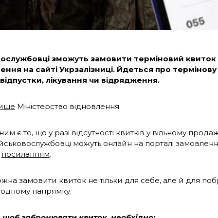
вослужбовці зможуть замовити терміновий квиток 
ення на сайті Укрзалізниці. Йдеться про термінову
відпустки, лікування чи відрядження.
ише
Міністерство відновлення.
м є те, що у разі відсутності квитків у вільному прод
ійськовослужбовці можуть онлайн на порталі замовленн
м
посиланням
.
жна замовити квиток не тільки для себе, але й для поб
 одному напрямку.
, щоб забронювати квиток, необхідно: