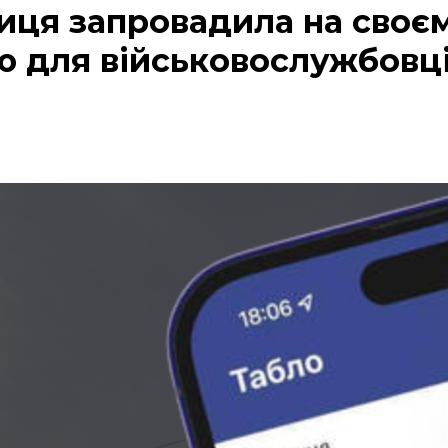
иця запровадила на своєм
ю для військовослужбовц