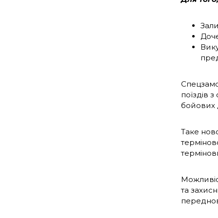
Зали
Доче
Вику
пред
Спецзамо
поїздів 
бойових 
Таке нов
терміново
термінов
Можливіс
та захисн
переднов