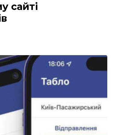
у сайті
ів