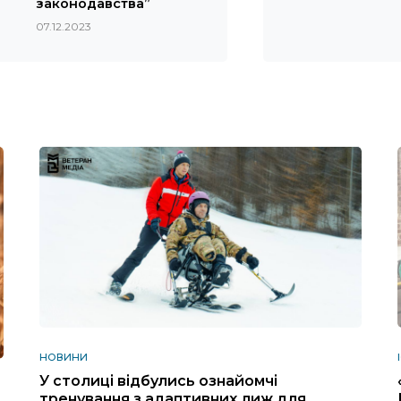
законодавства”
07.12.2023
НОВИНИ
У столиці відбулись ознайомчі
тренування з адаптивних лиж для