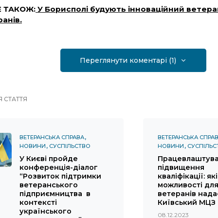
 ТАКОЖ:
У Борисполі будують інноваційний ветера
анів.
Переглянути коментарі (1)
 СТАТТЯ
ВЕТЕРАНСЬКА СПРАВА
ВЕТЕРАНСЬКА СПРА
НОВИНИ
СУСПІЛЬСТВО
НОВИНИ
СУСПІЛЬС
У Києві пройде
Працевлаштува
конференція-діалог
підвищення
“Розвиток підтримки
кваліфікації: які
ветеранського
можливості дл
підприємництва в
ветеранів нада
контексті
Київський МЦЗ
українського
08.12.2023