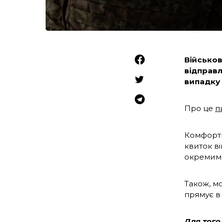
Військо
відправл
випадку 
Про це
п
Комфортни
квиток в
окреми
Також, мо
прямує в
Для того