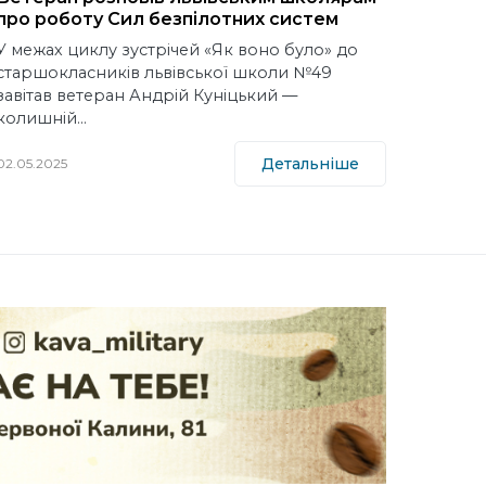
про роботу Сил безпілотних систем
У межах циклу зустрічей «Як воно було» до
старшокласників львівської школи №49
завітав ветеран Андрій Куніцький —
колишній…
Детальніше
02.05.2025