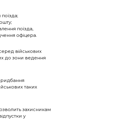
 поїзда;
ошту;
влення поїзда,
дчення офіцера.
 серед військових
них до зони ведення
придбання
ійськових таких
дозволить захисникам
відпустки у