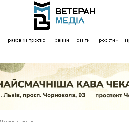
Правовий простір
Новини
Гранти
Проєкти
П
1 хвилина читання