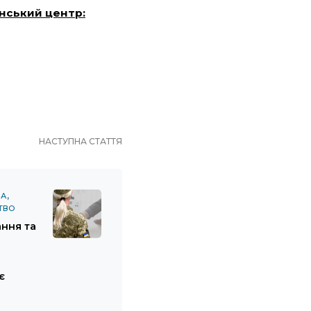
нський центр:
НАСТУПНА СТАТТЯ
ВА
ТВО
ння та
я
є