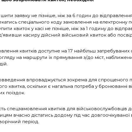
шити заявку не пізніше, ніж за 6 годин до відправлення
катись спеціального коду замовлення на електронну п
пити квиток у касі не пізніше, ніж за 1 годину до відпра
ʼявивши касиру дійсний військовий квиток або посві
влення квитків доступне на 17 найбільш затребуваних
з огляду на маршрути їх прямування з/до міст, наближе
дій.
овведення впроваджується зокрема для спрощеного 
го квитка, оскільки є нагальна потреба у бронюванні в
их поїздок.
ть спецзамовлення квитків для військовослужбовців 
ицям вчасно дістатись додому під час довгоочікуваної 
орічний період.