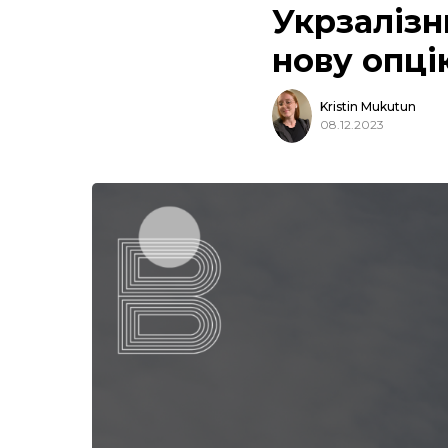
Укрзалізн
нову опці
Kristin Mukutun
08.12.2023