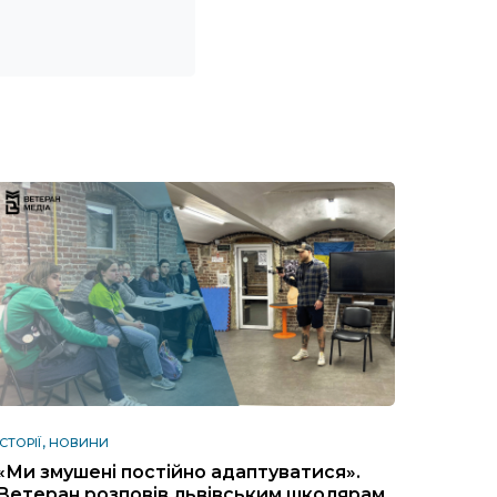
ІСТОРІЇ
НОВИНИ
«Ми змушені постійно адаптуватися».
Ветеран розповів львівським школярам