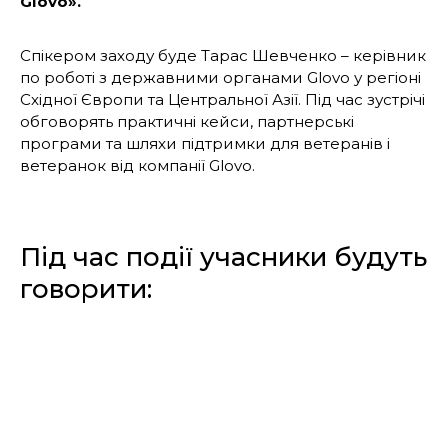
Glovo».
Спікером заходу буде Тарас Шевченко – керівник
по роботі з державними органами Glovo у регіоні
Східної Європи та Центральної Азії. Під час зустрічі
обговорять практичні кейси, партнерські
програми та шляхи підтримки для ветеранів і
ветеранок від компанії Glovo.
Під час події учасники будуть
говорити:
про соціальні та партнерські програми Glovo
для ветеранів/-ок та їхніх родин;
про те, як ветеранському бізнесу
інтегруватися в Glovo.