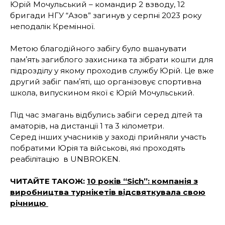
Юрій Мочульський – командир 2 взводу, 12
бригади НГУ “Азов” загинув у серпні 2023 року
неподалік Кремінної.
Метою благодійного забігу було вшанувати
памʼять загиблого захисника та зібрати кошти для
підрозділу у якому проходив службу Юрій. Це вже
другий забіг памʼяті, що організовує спортивна
школа, випускином якої є Юрій Мочульський.
Під час змагань відбулись забіги серед дітей та
аматорів, на дистанції 1 та 3 кілометри.
Серед інших учасників у заході прийняли участь
побратими Юрія та військові, які проходять
реабілітацію в UNBROKEN.
ЧИТАЙТЕ ТАКОЖ:
10 років “Sich”: компанія з
виробництва турнікетів відсвяткувала свою
річницю