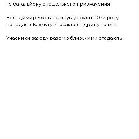
го батальйону спеціального призначення.
Володимир Єжов загинув у грудні 2022 року,
неподалік Бахмуту внаслідок підриву на міні.
Учасники заходу разом з близькими згадають
Володимира, а також переглянути фото та відео з
різних етапів його життя.
Подія відбудеться у Києві, вул Верхній Вал 2а.
Час проведення зустрічі – 15:00, 22 грудня.
Для участі в заході необхідно зареєструватись за
посиланням
.
ЧИТАЙТЕ ТАКОЖ:
У Львові відбувся
Благодійний забіг памʼяті загиблого
захисника Юрія Мочульського