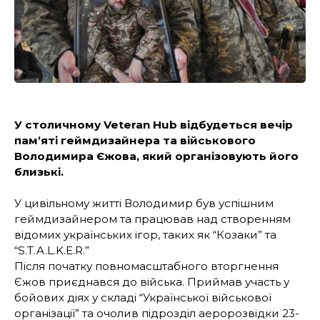
У столичному Veteran Hub відбудеться вечір
памʼяті геймдизайнера та військового
Володимира Єжова, який організовують його
близькі.
У цивільному житті Володимир був успішним
геймдизайнером та працював над створенням
відомих українських ігор, таких як “Козаки” та
“S.T.A.L.K.E.R.”
Після початку повномасштабного вторгнення
Єжов приєднався до війська. Приймав участь у
бойових діях у складі “Української військової
організації” та очолив підрозділ аеророзвідки 23-