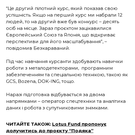
“Це другий пілотний курс, який показав свою
успішність. Якщо на перший курс ми набрали 12
людей, то на другий вже був конкурс – десять
осіб на місце. Зараз проєктом зацікавилися
Європейський Союз та Японія, що відкриває
перспективи для його масштабування”, –
повідомив Безкараваний.
Під час навчання курсанти здобувають навички
роботи з металодетекторами, програмним
забезпеченням та спеціальною технікою, такою як
GCS, Bozena, DOK-ING, тощо.
Наразі підготовка відбувається за двома
напрямками – оператор спецтехніки та аналітика
даних і робота з супутниковими знімками.
ЧИТАЙТЕ ТАКОЖ:
Lotus Fund пропонує
долучитись до проєкту “Подяка”