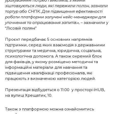
урахуванням потреб і викликів, з якими
зіштовхуються люди, які пережили полон, зазнали
тортур або СНПК. Для підвищення ефективності
роботи платформи залучені кейс-менеджери для
уточнення та опрацювання запитів.», –
зазначили у
“Лісовій поляні”
Проєкт передбачає 5 основних напрямків
підтримки, серед яких взаємодія з державними
структурами та медична, юридична, соціальна,
психологічна допомога. А також окремий блок
для фахівців, у якому розміщено методичні та
інформаційні матеріали для навчання та
підвищення кваліфікації професіоналів, які
працюють з визначеною категорією людей.
Презентація відбудеться о 11:00 у просторі iHUB,
на вулиці Хрещатик, 10.
Також з платформою можна ознайомитись