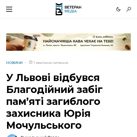
1 хвилина читання
НОВИНИ
У Львові відбувся
Благодійний забіг
памʼяті загиблого
захисника Юрія
Мочульського