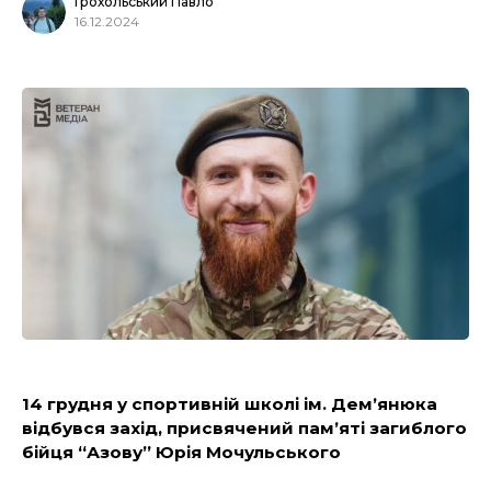
Грохольський Павло
16.12.2024
14 грудня у спортивній школі ім. Демʼянюка
відбувся захід, присвячений памʼяті загиблого
бійця “Азову” Юрія Мочульського