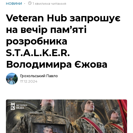
1 хвилина читання
НОВИНИ
Veteran Hub запрошує
на вечір памʼяті
розробника
S.T.A.L.K.E.R.
Володимира Єжова
Грохольський Павло
17.12.2024