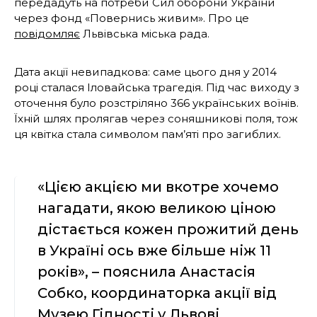
передадуть на потреби Сил оборони України
через фонд «Повернись живим». Про це
повідомляє
Львівська міська рада.
Дата акції невипадкова: саме цього дня у 2014
році сталася Іловайська трагедія. Під час виходу з
оточення було розстріляно 366 українських воїнів.
Їхній шлях пролягав через соняшникові поля, тож
ця квітка стала символом пам’яті про загиблих.
«Цією акцією ми вкотре хочемо
нагадати, якою великою ціною
дістається кожен прожитий день
в Україні ось вже більше ніж 11
років», – пояснила Анастасія
Собко, координаторка акції від
Музею Гідності у Львові.