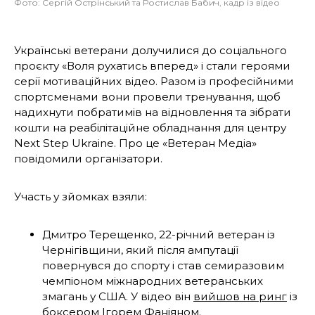
Фото: Сергій Острінський та Ростислав Бабич, кадр із відео
Українські ветерани долучилися до соціального
проєкту «Воля рухатись вперед» і стали героями
серії мотиваційних відео. Разом із професійними
спортсменами вони провели тренування, щоб
надихнути побратимів на відновлення та зібрати
кошти на реабілітаційне обладнання для центру
Next Step Ukraine. Про це «Ветеран Медіа»
повідомили організатори.
Участь у зйомках взяли:
Дмитро Терещенко, 22-річний ветеран із
Чернігівщини, який після ампутації
повернувся до спорту і став семиразовим
чемпіоном міжнародних ветеранських
змагань у США. У відео він
вийшов на ринг
із
боксером Ігорем Фаніяном.