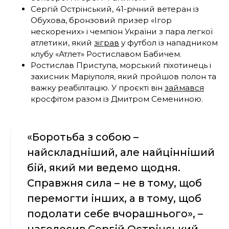
Сергій Острінський, 41-річний ветеран із
Обухова, бронзовий призер «Ігор
нескорених» і чемпіон України з пара легкої
атлетики, який
зіграв
у футбол із нападником
клубу «Атлет» Ростиславом Бабичем.
Ростислав Приступа, морський піхотинець і
захисник Маріуполя, який пройшов полон та
важку реабілітацію. У проєкті він
займався
кросфітом разом із Дмитром Семениною.
«Боротьба з собою –
найскладніший, але найцінніший
бій, який ми ведемо щодня.
Справжня сила – не в тому, щоб
перемогти інших, а в тому, щоб
подолати себе вчорашнього», –
наголосив Сергій Острінський.