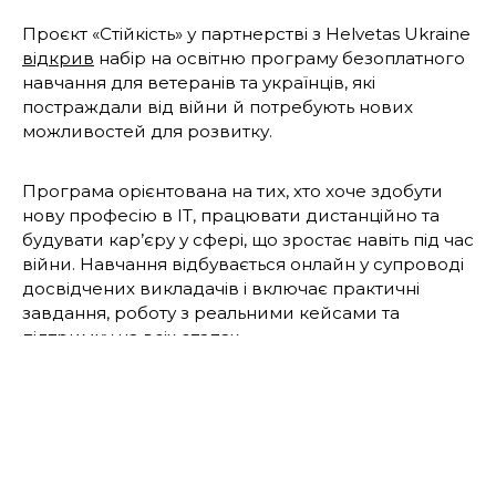
Проєкт «Стійкість» у партнерстві з Helvetas Ukraine
відкрив
набір на освітню програму безоплатного
навчання для ветеранів та українців, які
постраждали від війни й потребують нових
можливостей для розвитку.
Програма орієнтована на тих, хто хоче здобути
нову професію в ІТ, працювати дистанційно та
будувати кар’єру у сфері, що зростає навіть під час
війни. Навчання відбувається онлайн у супроводі
досвідчених викладачів і включає практичні
завдання, роботу з реальними кейсами та
підтримку на всіх етапах.
У межах програми учасники отримують:
навчання за технічними та нетехнічними ІТ-
напрямами;