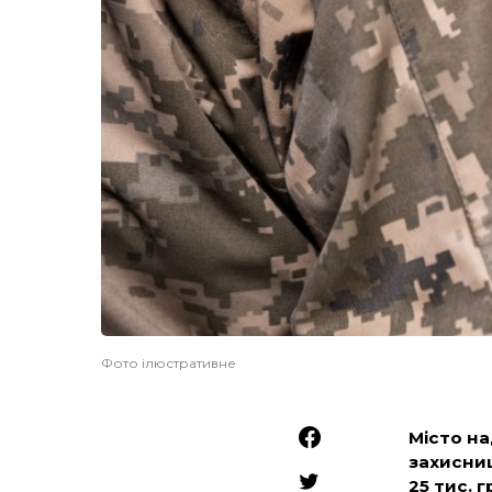
Фото ілюстративне
Місто на
захисни
25 тис. г