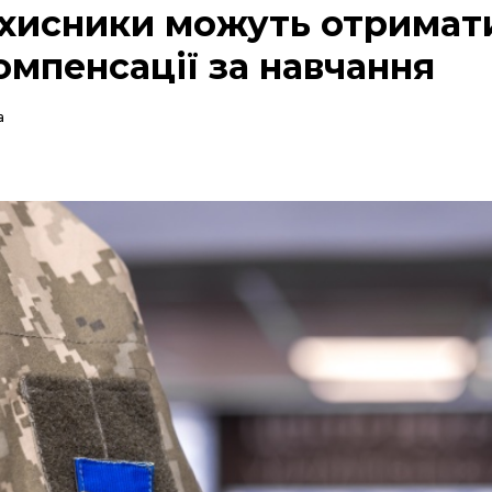
ахисники можуть отримат
компенсації за навчання
а