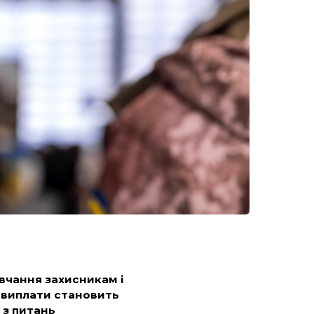
вчання захисникам і
 виплати становить
 з питань