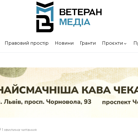
Правовий простір
Новини
Гранти
Проєкти
П
1 хвилина читання