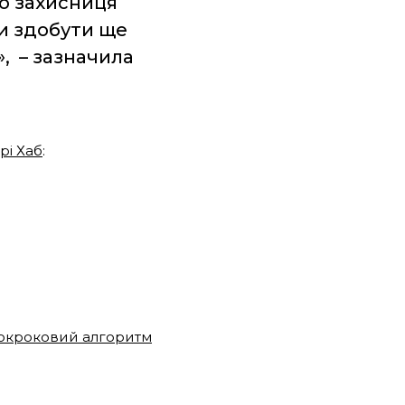
о захисниця
и здобути ще
», – зазначила
арі Хаб
:
 покроковий алгоритм