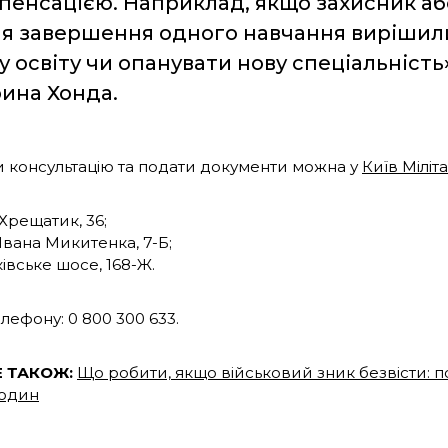
пенсацією. Наприклад, якщо захисник аб
ля завершення одного навчання вирішил
у освіту чи опанувати нову спеціальність
ина Хонда.
 консультацію та подати документи можна у
Київ Міліт
 Хрещатик, 36;
 Івана Микитенка, 7-Б;
івське шосе, 168-Ж.
лефону: 0 800 300 633.
Е ТАКОЖ:
Що робити, якщо військовий зник безвісти:
родин