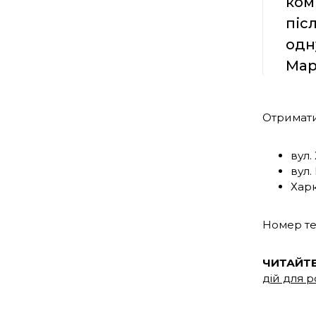
ком
піс
одн
Мар
Отримати
вул.
вул.
Харк
Номер те
ЧИТАЙТ
дій для 