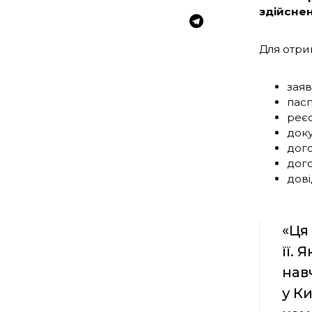
здійсне
Для отри
заяв
пасп
реєс
доку
дого
дого
дові
«Ця
її.
нав
у К