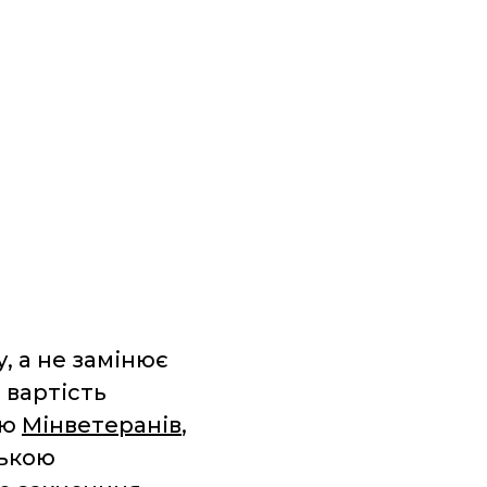
 а не замінює
 вартість
ою
Мінветеранів
,
ською