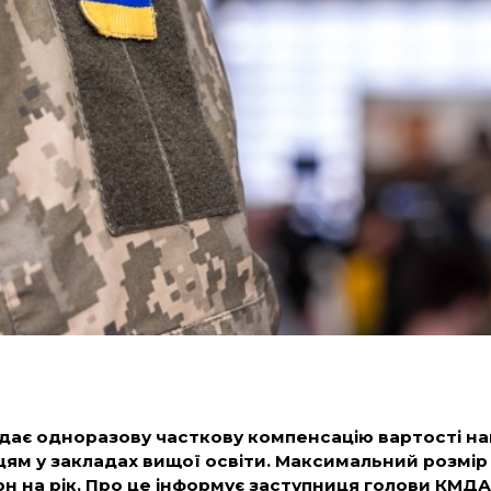
дає одноразову часткову компенсацію вартості на
цям у закладах вищої освіти. Максимальний розмір
рн на рік. Про це
інформує
заступниця голови КМДА