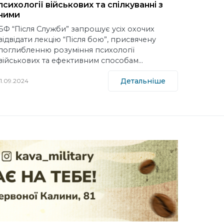
психології військових та спілкуванні з
ними
БФ “Після Служби” запрошує усіх охочих
відвідати лекцію “Після бою”, присвячену
поглибленню розуміння психології
військових та ефективним способам…
Детальніше
11.09.2024