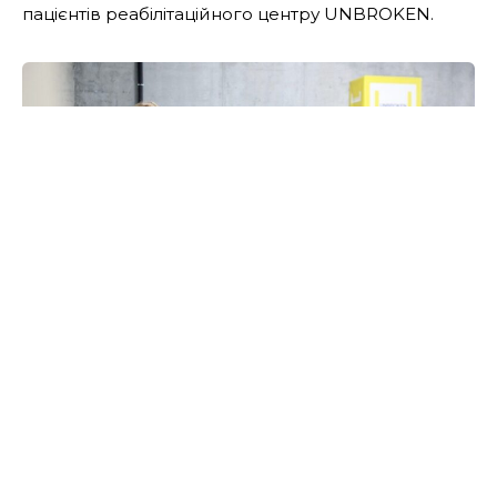
пацієнтів реабілітаційного центру UNBROKEN.
«Ідея цього проєкту виникла після
того, як ми побачили, наскільки