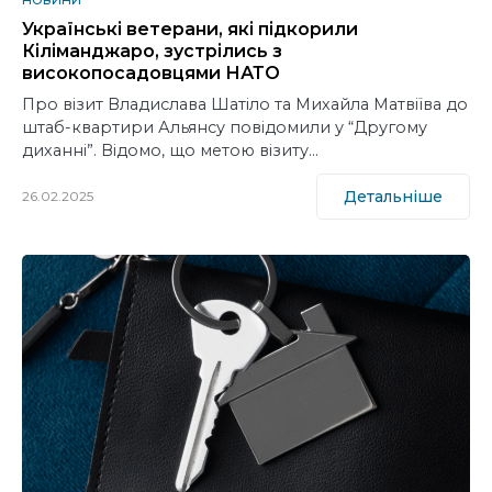
НОВИНИ
Українські ветерани, які підкорили
Кіліманджаро, зустрілись з
високопосадовцями НАТО
Про візит Владислава Шатіло та Михайла Матвіїва до
штаб-квартири Альянсу повідомили у “Другому
диханні”. Відомо, що метою візиту…
Детальніше
26.02.2025