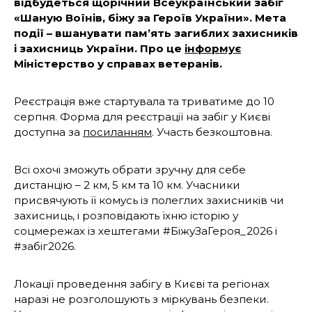
відбудеться щорічний Всеукраїнський забіг
«Шаную Воїнів, біжу за Героїв України». Мета
події – вшанувати пам’ять загиблих захисників
і захисниць України. Про це
інформує
Міністерство у справах ветеранів.
Реєстрація вже стартувала та триватиме до 10
серпня. Форма для реєстрації на забіг у Києві
доступна за
посиланням
. Участь безкоштовна.
Всі охочі зможуть обрати зручну для себе
дистанцію – 2 км, 5 км та 10 км. Учасники
присвячують її комусь із полеглих захисників чи
захисниць, і розповідають їхню історію у
соцмережах із хештегами #БіжуЗаГероя_2026 і
#забіг2026.
Локації проведення забігу в Києві та регіонах
наразі не розголошують з міркувань безпеки.