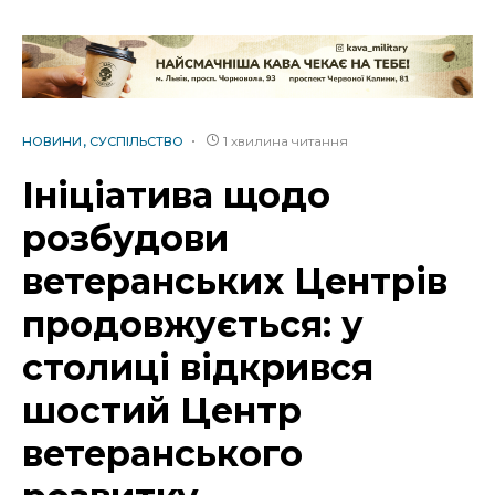
1 хвилина читання
НОВИНИ
СУСПІЛЬСТВО
Ініціатива щодо
розбудови
ветеранських Центрів
продовжується: у
столиці відкрився
шостий Центр
ветеранського