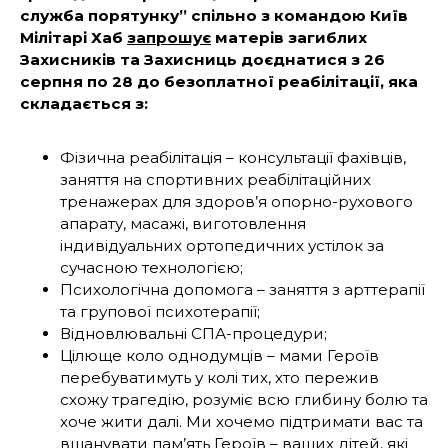
служба порятунку” спільно з командою Київ
Мілітарі Хаб
запрошує
матерів загиблих
Захисників та Захисниць доєднатися з 26
серпня по 28 до безоплатної реабілітації, яка
складається з:
Фізична реабілітація – консультації фахівців,
заняття на спортивних реабілітаційних
тренажерах для здоров’я опорно-рухового
апарату, масажі, виготовлення
індивідуальних ортопедичних устілок за
сучасною технологією;
Психологічна допомога – заняття з арттерапії
та групової психотерапії;
Відновлювальні СПА-процедури;
Цілюще коло однодумців – мами Героїв
перебуватимуть у колі тих, хто пережив
схожу трагедію, розуміє всю глибину болю та
хоче жити далі. Ми хочемо підтримати вас та
вшанувати пам’ять Героїв – ваших дітей, які