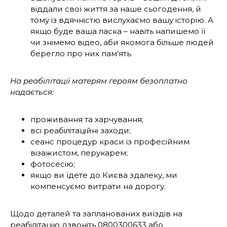
віддали свої життя за наше сьогодення, й
тому із вдячністю вислухаємо вашу історію. А
якщо буде ваша ласка – навіть напишемо її
чи знімемо відео, аби якомога більше людей
берегло про них пам’ять.
На реабілітації матерям героям безоплатно
надається:
проживання та харчування;
всі реабілітаційні заходи;
сеанс процедур краси із професійним
візажистом, перукарем;
фотосесію;
якщо ви їдете до Києва здалеку, ми
компенсуємо витрати на дорогу.
Щодо деталей та запланованих виїздів на
реабілітацію дзвоніть 0800300633 або