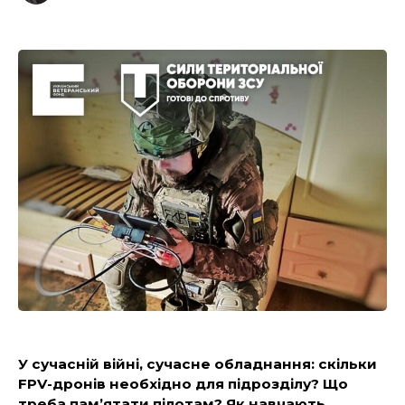
У сучасній війні, сучасне обладнання: скільки
FPV-дронів необхідно для підрозділу? Що
треба пам’ятати пілотам? Як навчають