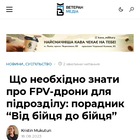
2 хвилини читання
НОВИНИ
СУСПІЛЬСТВО
Що необхідно знати
про FPV-дрони для
підрозділу: порадник
“Від бійця до бійця”
Kristin Mukutun
18.08.2023