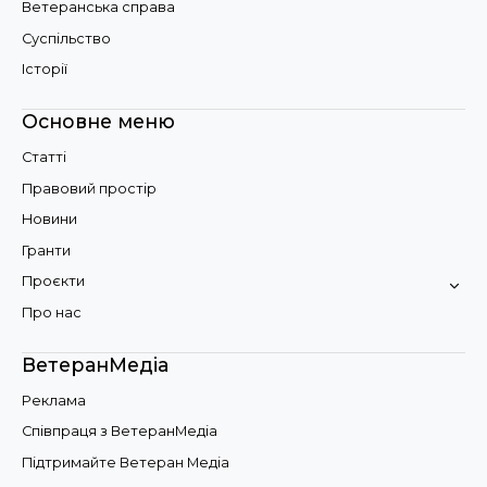
Ветеранська справа
Суспільство
Історії
Основне меню
Статті
Правовий простір
Новини
Гранти
Проєкти
Про нас
ВетеранМедіа
Реклама
Співпраця з ВетеранМедіа
Підтримайте Ветеран Медіа