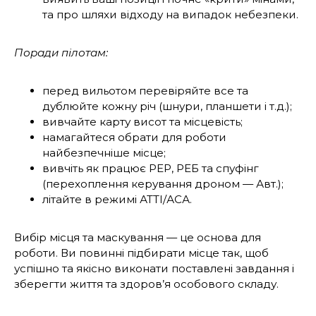
та про шляхи відходу на випадок небезпеки.
Поради пілотам:
перед вильотом перевіряйте все та
дублюйте кожну річ (шнури, планшети і т.д.);
вивчайте карту висот та місцевість;
намагайтеся обрати для роботи
найбезпечніше місце;
вивчіть як працює РЕР, РЕБ та спуфінг
(перехоплення керування дроном — Авт.);
літайте в режимі АТТІ/АСА.
Вибір місця та маскування — це основа для
роботи. Ви повинні підбирати місце так, щоб
успішно та якісно виконати поставлені завдання і
зберегти життя та здоров’я особо­вого складу.