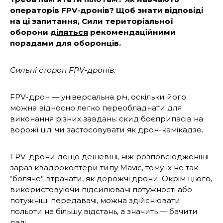
операторів FPV-дронів? Щоб знати відповіді
на ці запитання, Сили територіальної
оборони
діляться
рекомендаційними
порадами для оборонців.
Сильні сторон FPV-дронів:
FPV-дрон — універсальна річ, оскільки його
можна відносно легко переобладнати для
виконання різних завдань: скид боєприпасів на
ворожі цілі чи застосовувати як дрон-камі­кадзе.
FPV-дрони дещо дешевші, ніж розповсюдже­ніші
зараз квадрокоптери типу Mavic, тому їх не так
“боляче” втрачати, як дорожчі дрони. Окрім цього,
використовуючи підсилювачі потужності або
потужніші передавачі, мож­на здійснювати
польоти на більшу відстань, а значить — бачити
далі.