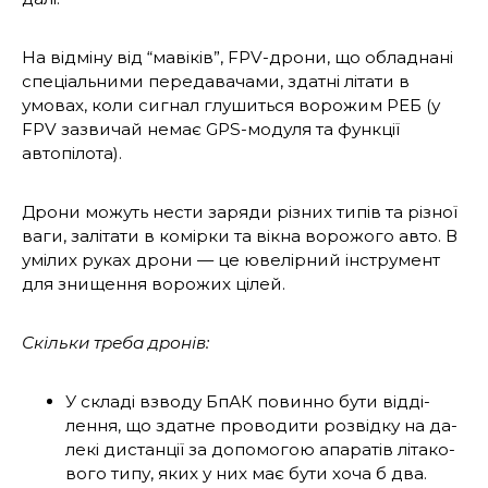
На відміну від “мавіків”, FPV-дрони, що об­ладнані
спеціальними передавачами, здатні літати в
умовах, коли сигнал глушиться во­рожим РЕБ (у
FPV зазвичай немає GPS-моду­ля та функції
автопілота).
Дрони можуть нести заряди різних типів та різної
ваги, залітати в комірки та вікна ворожого авто. В
умілих руках дрони — це ювелірний інструмент
для знищення воро­жих цілей.
Скільки треба дронів:
У складі взводу БпАК повинно бути відді­
лення, що здатне проводити розвідку на да­
лекі дистанції за допомогою апаратів літако­
вого типу, яких у них має бути хоча б два.