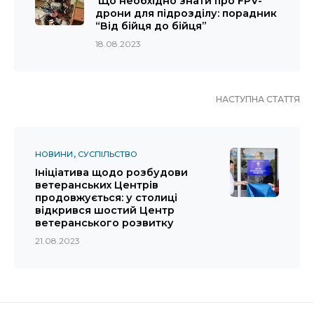
Що необхідно знати про FPV-
дрони для підрозділу: порадник
“Від бійця до бійця”
18.08.2023
НАСТУПНА СТАТТЯ
НОВИНИ
СУСПІЛЬСТВО
Ініціатива щодо розбудови
ветеранських Центрів
продовжується: у столиці
відкрився шостий Центр
ветеранського розвитку
21.08.2023