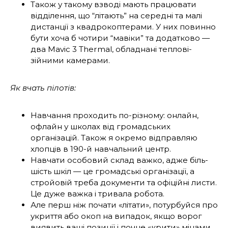
Також у такому взводі мають працювати
відділення, що “літають” на середні та малі
дистанції з квадрокоптерами. У них повин­но
бути хоча б чотири “мавіки” та додатко­во —
два Mavic 3 Thermal, обладнані теплові­
зійними камерами.
Як вчать пілотів:
Навчання проходить по-різному: онлайн,
офлайн у школах від громадських
організацій. Також я окремо відправляю
хлопців в 190-й навчальний центр.
Навчати особовий склад важко, адже біль­
шість шкіл — це громадські організації, а
стро­йовій треба документи та офіційні листи.
Це дуже важка і тривала робота.
Але перш ніж почати «літати», потурбуйся про
укриття або окоп на випадок, якщо ворог
виявить ваші позиції і почне «крити» мінами,