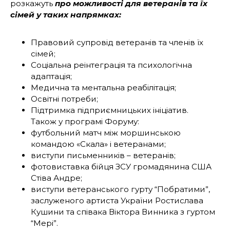
розкажуть
про можливості для ветеранів та їх
сімей у таких напрямках:
Правовий супровід ветеранів та членів їх
сімей;
Соціальна реінтеграція та психологічна
адаптація;
Медична та ментальна реабілітація;
Освітні потреби;
Підтримка підприємницьких ініціатив.
Також у програмі Форуму:
футбольний матч між моршинською
командою «Скала» і ветеранами;
виступи письменників – ветеранів;
фотовиставка бійця ЗСУ громадянина США
Стіва Андре;
виступи ветеранського гурту “Побратими”,
заслуженого артиста України Ростислава
Кушини та співака Віктора Винника з гуртом
“Мері”.