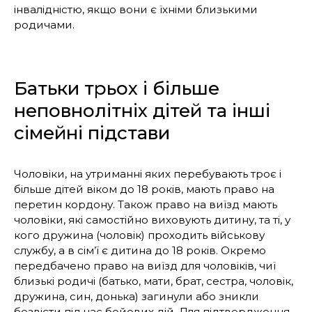
інвалідністю, якщо вони є їхніми близькими
родичами.
Батьки трьох і більше
неповнолітніх дітей та інші
сімейні підстави
Чоловіки, на утриманні яких перебувають троє і
більше дітей віком до 18 років, мають право на
перетин кордону. Також право на виїзд мають
чоловіки, які самостійно виховують дитину, та ті, у
кого дружина (чоловік) проходить військову
службу, а в сім’ї є дитина до 18 років. Окремо
передбачено право на виїзд для чоловіків, чиї
близькі родичі (батько, мати, брат, сестра, чоловік,
дружина, син, донька) загинули або зникли
безвісти під час бойових дій. Для підтвердження