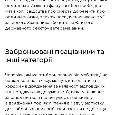
родинних зв’язків та факту загибелі необхідно
мати копії свідоцтва про смерть, документи про
родинні зв’язки, а також посвідчення члена сім’ї
загиблого Захисника або витяг із Єдиного
державного реєстру ветеранів війни.
Заброньовані працівники та
інші категорії
Чоловіки, які мають бронювання від мобілізації на
період воєнного часу, можуть виїжджати за
кордон у відрядження за наявності відповідних
підтверджуючих документів. Однак тут є нюанс:
законодавство чітко регулює саме виїзд у
відрядження, тоді як питання виїзду у відпустку
для заброньованих осіб залишається не до кінця
врегульованим, і рішення на кордоні може