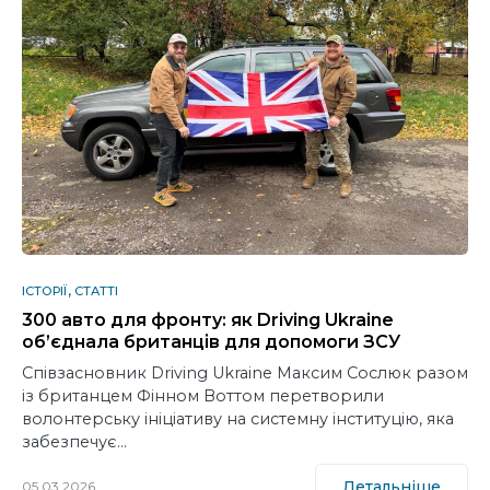
ІСТОРІЇ
СТАТТІ
300 авто для фронту: як Driving Ukraine
об’єднала британців для допомоги ЗСУ
Співзасновник Driving Ukraine Максим Сослюк разом
із британцем Фінном Воттом перетворили
волонтерську ініціативу на системну інституцію, яка
забезпечує…
Детальніше
05.03.2026