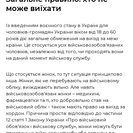
може виїхати
Із введенням воєнного стану в Україні для
чоловіків-громадян України віком від 18 до 60
років діє загальне обмеження на виїзд за межі
країни. Це стосується усіх військовозобов’язаних
чоловіків, незалежно від того, чи проходять вони
на даний момент військову службу.
Що стосується жінок, то тут ситуація принципово
інша. Жінки, які не перебувають на військовому
обліку, виїжджають вільно. Але навіть
військовозобов’язані жінки – медикині,
фармацевтки та ті, хто добровільно став на
військовий облік – також мають право на виїзд за
кордон. Причина проста: відповідно до частини
12 статті 1 Закону України «Про військовий
обов’язок і військову службу», жінки можуть бути
призвані на військову службу або залучені до