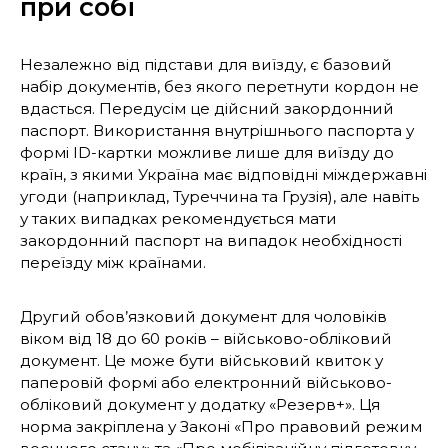
при собі
Незалежно від підстави для виїзду, є базовий
набір документів, без якого перетнути кордон не
вдасться. Передусім це дійсний закордонний
паспорт. Використання внутрішнього паспорта у
формі ID-картки можливе лише для виїзду до
країн, з якими Україна має відповідні міждержавні
угоди (наприклад, Туреччина та Грузія), але навіть
у таких випадках рекомендується мати
закордонний паспорт на випадок необхідності
переїзду між країнами.
Другий обов’язковий документ для чоловіків
віком від 18 до 60 років – військово-обліковий
документ. Це може бути військовий квиток у
паперовій формі або електронний військово-
обліковий документ у додатку «Резерв+». Ця
норма закріплена у Законі «Про правовий режим