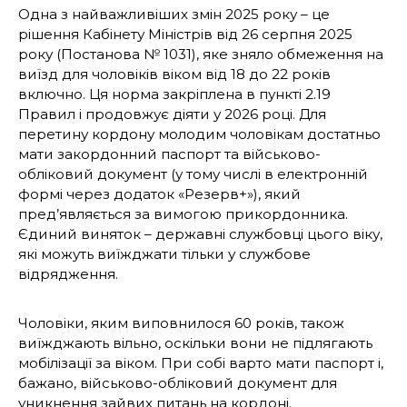
Одна з найважливіших змін 2025 року – це
рішення Кабінету Міністрів від 26 серпня 2025
року (Постанова № 1031), яке зняло обмеження на
виїзд для чоловіків віком від 18 до 22 років
включно. Ця норма закріплена в пункті 2.19
Правил і продовжує діяти у 2026 році. Для
перетину кордону молодим чоловікам достатньо
мати закордонний паспорт та військово-
обліковий документ (у тому числі в електронній
формі через додаток «Резерв+»), який
пред’являється за вимогою прикордонника.
Єдиний виняток – державні службовці цього віку,
які можуть виїжджати тільки у службове
відрядження.
Чоловіки, яким виповнилося 60 років, також
виїжджають вільно, оскільки вони не підлягають
мобілізації за віком. При собі варто мати паспорт і,
бажано, військово-обліковий документ для
уникнення зайвих питань на кордоні.