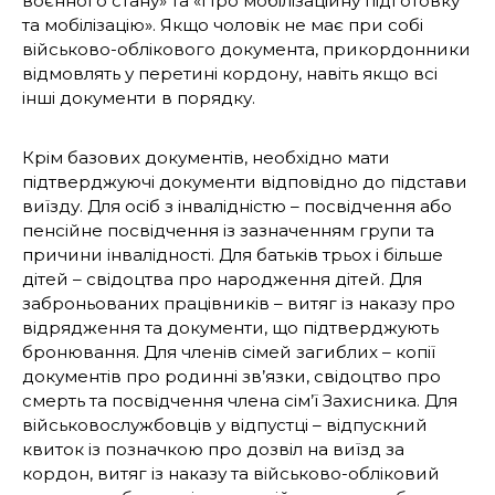
воєнного стану» та «Про мобілізаційну підготовку
та мобілізацію». Якщо чоловік не має при собі
військово-облікового документа, прикордонники
відмовлять у перетині кордону, навіть якщо всі
інші документи в порядку.
Крім базових документів, необхідно мати
підтверджуючі документи відповідно до підстави
виїзду. Для осіб з інвалідністю – посвідчення або
пенсійне посвідчення із зазначенням групи та
причини інвалідності. Для батьків трьох і більше
дітей – свідоцтва про народження дітей. Для
заброньованих працівників – витяг із наказу про
відрядження та документи, що підтверджують
бронювання. Для членів сімей загиблих – копії
документів про родинні зв’язки, свідоцтво про
смерть та посвідчення члена сім’ї Захисника. Для
військовослужбовців у відпустці – відпускний
квиток із позначкою про дозвіл на виїзд за
кордон, витяг із наказу та військово-обліковий