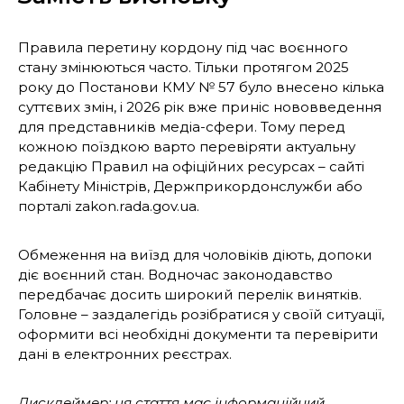
Правила перетину кордону під час воєнного
стану змінюються часто. Тільки протягом 2025
року до Постанови КМУ № 57 було внесено кілька
суттєвих змін, і 2026 рік вже приніс нововведення
для представників медіа-сфери. Тому перед
кожною поїздкою варто перевіряти актуальну
редакцію Правил на офіційних ресурсах – сайті
Кабінету Міністрів, Держприкордонслужби або
порталі zakon.rada.gov.ua.
Обмеження на виїзд для чоловіків діють, допоки
діє воєнний стан. Водночас законодавство
передбачає досить широкий перелік винятків.
Головне ­– заздалегідь розібратися у своїй ситуації,
оформити всі необхідні документи та перевірити
дані в електронних реєстрах.
Дисклеймер: ця стаття має інформаційний