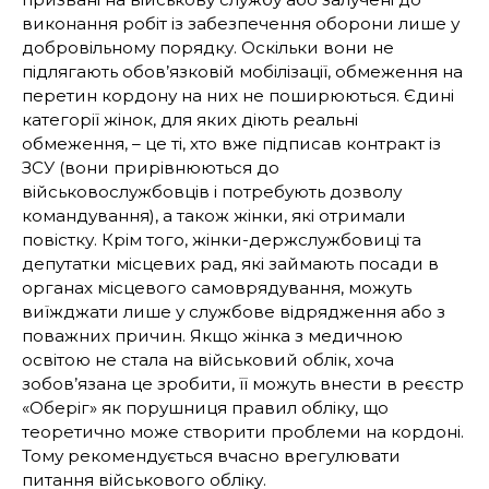
виконання робіт із забезпечення оборони лише у
добровільному порядку. Оскільки вони не
підлягають обов’язковій мобілізації, обмеження на
перетин кордону на них не поширюються. Єдині
категорії жінок, для яких діють реальні
обмеження, – це ті, хто вже підписав контракт із
ЗСУ (вони прирівнюються до
військовослужбовців і потребують дозволу
командування), а також жінки, які отримали
повістку. Крім того, жінки-держслужбовиці та
депутатки місцевих рад, які займають посади в
органах місцевого самоврядування, можуть
виїжджати лише у службове відрядження або з
поважних причин. Якщо жінка з медичною
освітою не стала на військовий облік, хоча
зобов’язана це зробити, її можуть внести в реєстр
«Оберіг» як порушниця правил обліку, що
теоретично може створити проблеми на кордоні.
Тому рекомендується вчасно врегулювати
питання військового обліку.