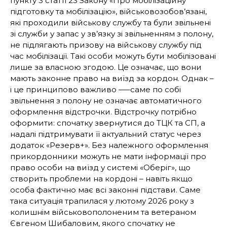
пункту 3 статті 23 Закону «Про мобілізаційну
підготовку та мобілізацію», військовозобов’язані,
які проходили військову службу та були звільнені
зі служби у запас у зв’язку зі звільненням з полону,
не підлягають призову на військову службу під
час мобілізації. Такі особи можуть бути мобілізовані
лише за власною згодою. Це означає, що вони
мають законне право на виїзд за кордон. Однак –
і це принципово важливо —–саме по собі
звільнення з полону не означає автоматичного
оформлення відстрочки. Відстрочку потрібно
оформити: спочатку звернутися до ТЦК та СП, а
надалі підтримувати її актуальний статус через
додаток «Резерв+». Без належного оформлення
прикордонники можуть не мати інформації про
право особи на виїзд у системі «Оберіг», що
створить проблеми на кордоні – навіть якщо
особа фактично має всі законні підстави. Саме
така ситуація трапилася у лютому 2026 року з
колишнім військовополоненим та ветераном
Євгеном Шибаловим, якого спочатку не