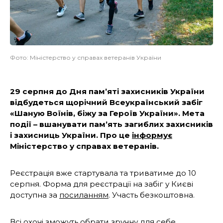
Фото: Міністерство у справах ветеранів України
29 серпня до Дня пам’яті захисників України
відбудеться щорічний Всеукраїнський забіг
«Шаную Воїнів, біжу за Героїв України». Мета
події – вшанувати пам’ять загиблих захисників
і захисниць України. Про це
інформує
Міністерство у справах ветеранів.
Реєстрація вже стартувала та триватиме до 10
серпня. Форма для реєстрації на забіг у Києві
доступна за
посиланням
. Участь безкоштовна.
Всі охочі зможуть обрати зручну для себе