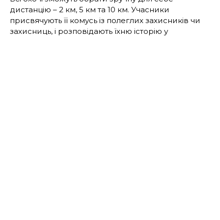
дистанцію – 2 км, 5 км та 10 км. Учасники
присвячують її комусь із полеглих захисників чи
захисниць, і розповідають їхню історію у
соцмережах із хештегами #БіжуЗаГероя_2026 і
#забіг2026.
Локації проведення забігу в Києві та регіонах
наразі не розголошують з міркувань безпеки.
Учасники отримають точну інформацію про місце
після реєстрації на подію. Цьогоріч кожен регіон
чи місто, що долучається до заходу, організовує
реєстрацію учасників самостійно.
До слова, вперше забіг відбувся 30 серпня 2018
року. Тоді до події долучилися 330 учасників.
ЧИТАЙТЕ ТАКОЖ:
Нові професії після служби:
ветеранів запрошують долучитися до
формування навчальних програм