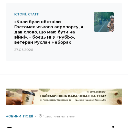
ІСТОРІЇ
СТАТТІ
«Коли були обстріли
Гостомельського аеропорту, я
дав слово, що маю бути на
війні», – боєць НГУ «Рубіж»,
ветеран Руслан Неборак
27.06.2026
1 хвилина читання
НОВИНИ
ПОДІЇ