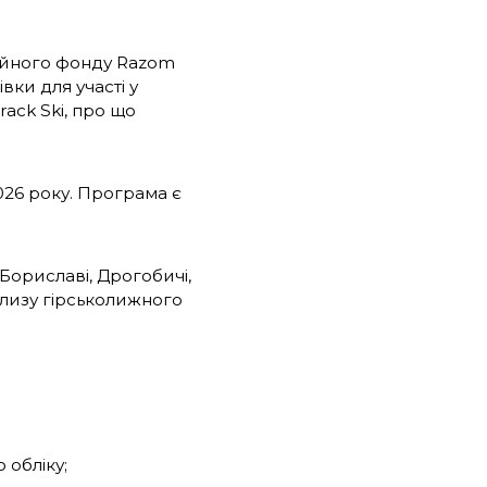
дійного фонду Razom
вки для участі у
rack Ski, про що
2026 року. Програма є
 Бориславі, Дрогобичі,
близу гірськолижного
 обліку;