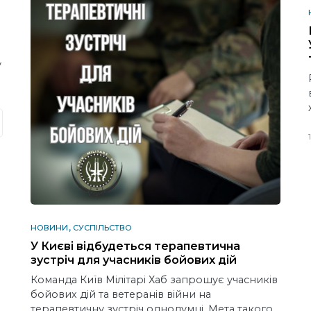
у
НОВИНИ
СУСПІЛЬСТВО
У Києві відбудеться терапевтична
зустріч для учасників бойових дій
Команда Київ Мілітарі Хаб запрошує учасників
бойових дій та ветеранів війни на
терапевтичну зустріч однодумці. Мета такого