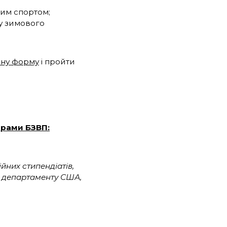
ним спортом;
ку зимового
йну форму
і пройти
орами БЗВП:
них стипендіатів,
о департаменту США,