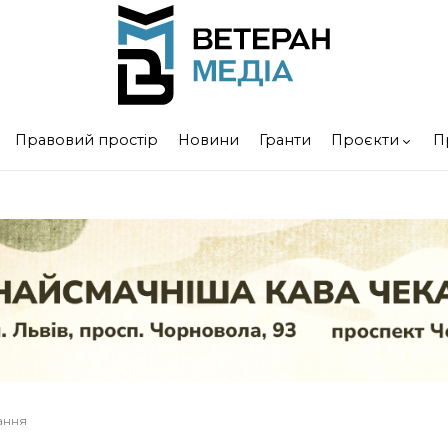
Правовий простір
Новини
Гранти
Проєкти
П
тання