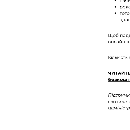
наяв
реко
гото
адап
Щоб пода
онлайн-і
Кількість
ЧИТАЙТ
безкошт
Підтримк
яка спон
адмініст