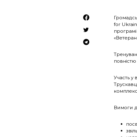
Громадсь
for Ukrai
програмі 
«Ветеран 
Тренуванн
повністю
Участь у 
Трускавц
комплексу
Вимоги д
посв
звіл