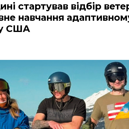
ині стартував відбір вете
вне навчання адаптивном
 у США