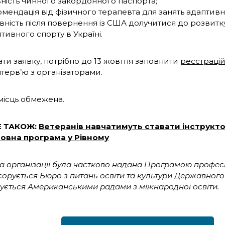
ність чинного закордонного паспорта;
мендація від фізичного терапевта для занять адаптив
вність після повернення із США долучитися до розвит
тивного спорту в Україні.
ти заявку, потрібно до 13 жовтня заповнити
реєстраці
нтерв’ю з організаторами.
 місць обмежена.
Е ТАКОЖ:
Ветеранів навчатимуть ставати інструкт
овна програма у Рівному
а організації була частково надана Програмою професій
сорується Бюро з питань освіти та культури Державног
рується Американськими радами з міжнародної освіти.