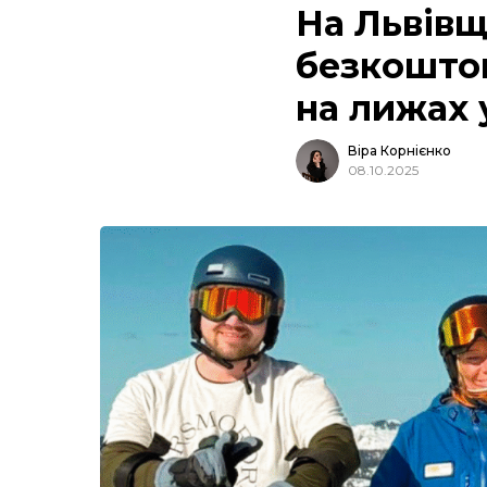
На Львівщ
безкошто
на лижах
Віра Корнієнко
08.10.2025