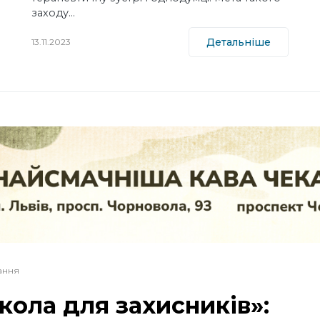
заходу…
Детальніше
13.11.2023
тання
кола для захисників»: