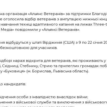
ка організація «Альянс Ветеранів» за підтримки Благо
ne оголосила відбір ветеранів з ампутацією нижньої кінці
навчання техніці адаптивного катання на лижах Three-t
Медіа» повідомили у «Альянсі Ветеранів».
я відбудуться у штаті Вірджинія (США) з 9 по 22 січня 
 безкоштовною для учасників.
відборі наразі відкрита для ветеранів, які проживають у
і, Східниці, Стебнику, Стрию та прилеглих громадах по
 «Буковиця» (м. Борислав, Львівська область).
о кандидатів:
ідчення особи з інвалідністю внаслідок війни;
ьнення з військової служби та виключення з військового