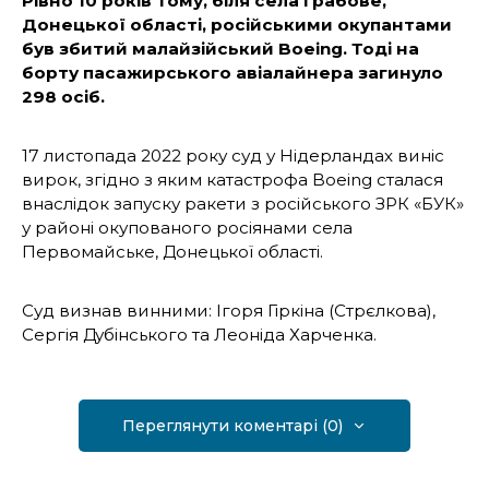
Рівно 10 років тому, біля села Грабове,
Донецької області, російськими окупантами
був збитий малайзійський Boeing. Тоді на
борту пасажирського авіалайнера загинуло
298 осіб.
17 листопада 2022 року суд у Нідерландах виніс
вирок, згідно з яким катастрофа Boeing сталася
внаслідок запуску ракети з російського ЗРК «БУК»
у районі окупованого росіянами села
Первомайське, Донецької області.
Суд визнав винними: Ігоря Гіркіна (Стрєлкова),
Сергія Дубінського та Леоніда Харченка.
Переглянути коментарі (0)