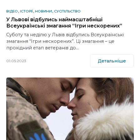
ВІДЕО
ІСТОРІЇ
НОВИНИ
СУСПІЛЬСТВО
У Львові відбулись наймасштабніші
Всеукраїнські змагання “Ігри нескорених”
Суботу та неділю у Львів відбулись Всеукраїнські
змагання “Ігри нескорених”. Ці змагання – це
прохідний етап ветеранів до…
Детальніше
01.05.2023