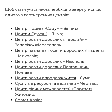
Щоб стати учасником, необхідно звернутися до
одного з партнерських центрів:
Центр Поділля-Соціум
– Вінниця;
Центри Едукації
– Львів;
Центр освіти дорослих «Перший»
–
Запоріжжя/Мелітополь;
Центр навчання і освіти дорослих «Південь»
– Миколаїв;
Центр освіти дорослих
– Нікополь;
Центр освіти дорослих Полтавщини
–
Полтава;
Центр освіти впродовж життя
– Суми;
Суспільні ресурси та ініціативи
– Чернівці;
Центр рівних можливостей «Паритет»
–
Житомир;
Center Ahalar
.