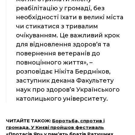
реабілітацію у громаді, без
необхідності їхати в великі міста
чи стикатися з тривалим
очікуванням. Це важливий крок
для відновлення здоров’я та
повернення ветеранів до
повноцінного життя», –
розповідає Нікіта Бердніков,
заступник декана Факультету
наук про здоров’я Українського
католицького університету.
ЧИТАЙТЕ ТАКОЖ:
Боротьба, спротив і
громада. У Києві пройшов фестиваль
«Протасів Яр» у пам’ять братів Ратушних