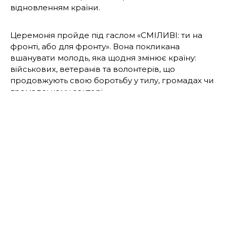
відновленням країни.
Церемонія пройде під гаслом «СМІЛИВІ: ти на
фронті, або для фронту». Вона покликана
вшанувати молодь, яка щодня змінює країну:
військових, ветеранів та волонтерів, що
продовжують свою боротьбу у тилу, громадах чи
громадському секторі.
Подати заявку або номінувати
когось можна до 14
липня. Участь можуть взяти громадяни України
віком 14-35 років, які мешкають або працюють у
межах Львівської МТГ. Висунути себе або
кандидата можуть як самостійно, так і через
організації, друзів чи побратимів.
Номінації відзнаки: