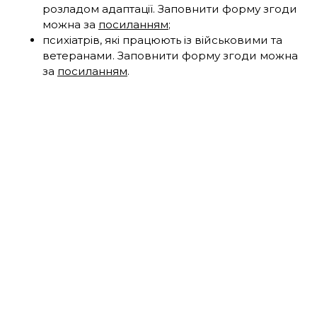
розладом адаптації. Заповнити форму згоди
можна за
посиланням
;
психіатрів, які працюють із військовими та
ветеранами. Заповнити форму згоди можна
за
посиланням
.
«У нас є сильне припущення,
сформоване практичним
досвідом: якщо вчасно виявляти,
діагностувати та працювати з
розладом адаптації, можна діяти
на випередження. Своєчасна
допомога на цьому етапі здатна
попередити розвиток набагато
важчих психічних станів чи
глибоких криз у майбутньому.