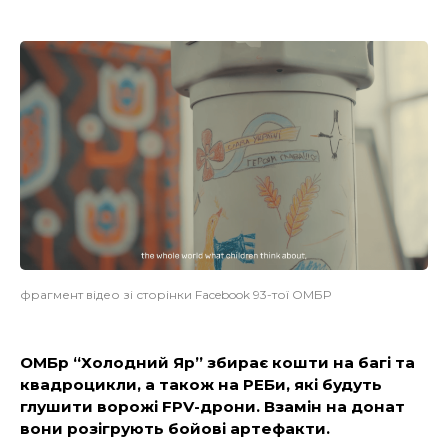
фрагмент відео зі сторінки Facebook 93-тої ОМБР
ОМБр “Холодний Яр” збирає кошти на багі та
квадроцикли, а також на РЕБи, які будуть
глушити ворожі FPV-дрони. Взамін на донат
вони розігрують бойові артефакти.