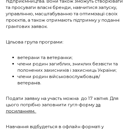
підприємництва. Вони також зможуть створювати
та просувати власні бренди, навчитися запуску,
управлінню, масштабуванню та оптимізації своїх
проєктів, а також отримають підтримку у поданні
грантових заявок.
Цiльова група програми:
ветерани та ветеранки;
члени родин загиблих, зниклих безвiсти та
полонених захисникiв i захисниць України;
члени родин вiйськовослужбовцiв/
ветеранiв.
Подати заявку на участь можна до 17 квiтня. Для
цього потрібно заповнити гугл-форму
за
посиланням.
Навчання вiдбудеться в офлайн форматi у