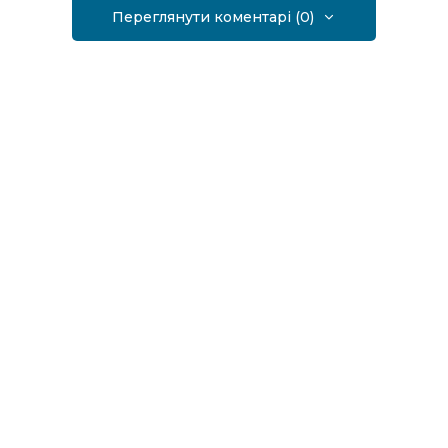
Переглянути коментарі (0)
ПОПЕРЕДНЯ СТАТТЯ
НОВИНИ
СУСПІЛЬСТВО
У Кропивницькому ветеранів та
їх родин навчатимуть реалізації
бізнес-ідей
10.04.2024
НАСТУПНА СТАТТЯ
НОВИНИ
СУСПІЛЬСТВО
Учасники бойових дій можуть