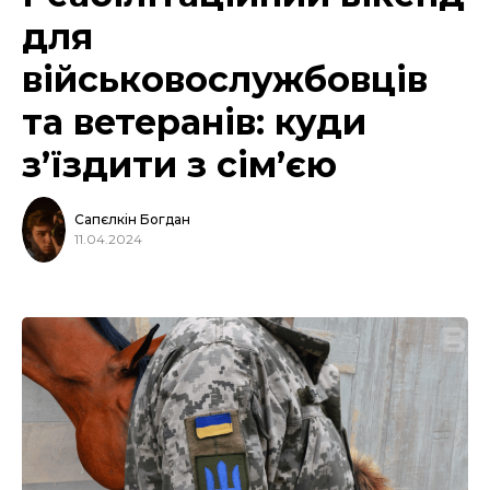
для
військовослужбовців
та ветеранів: куди
з’їздити з сім’єю
Сапєлкін Богдан
11.04.2024