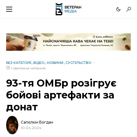
БЕЗ КАТЕГОРІЇ
ВІДЕО
НОВИНИ
СУСПІЛЬСТВО
1 хвилина читання
93-тя ОМБр розігрує
бойові артефакти за
донат
Сапєлкін Богдан
10.04.2024