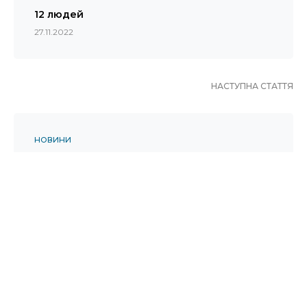
12 людей
27.11.2022
НАСТУПНА СТАТТЯ
НОВИНИ
Угорщина виділила 3,8 млн євро на
ініціативу “Зерно з України”
28.11.2022