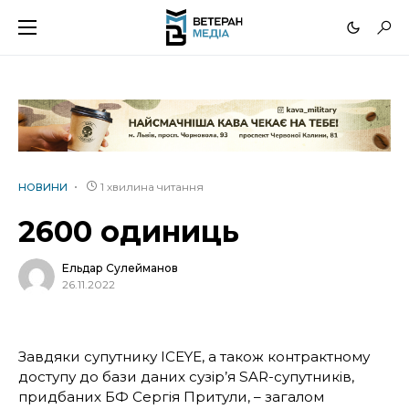
1 хвилина читання
НОВИНИ
2600 одиниць
Ельдар Сулейманов
26.11.2022
Завдяки супутнику ICEYE, а також контрактному
доступу до бази даних сузір’я SAR-супутників,
придбаних БФ Сергія Притули, – загалом