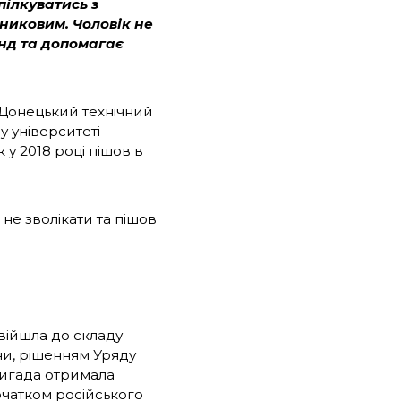
пілкуватись з
никовим. Чоловік не
енд та допомагає
в Донецький технічний
му університеті
к у 2018 році пішов в
не зволікати та пішов
увійшла до складу
їни, рішенням Уряду
ригада отримала
очатком російського