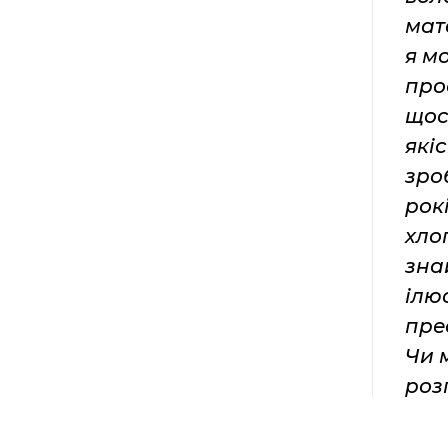
мат
я м
про
щос
які
зро
рок
хло
зна
ілюс
пре
Чи 
роз