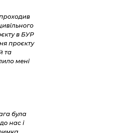
 проходив
цивільного
оєкту в БУР
ння проєкту
й та
лило мені
ага була
до нас і
тримка