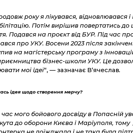
родовж року я лікувався, відновлювався і
білітацію. Потім вирішив повертатись до 
тя. Подався на проєкт від БУР. Під час пр
нався про УКУ. Восени 2023 після закінче
упив на магістерську програму з Інноваці
приємництва бізнес-школи УКУ. Це дозво
ювати мої ідеї
“, — зазначає В’ячеслав
.
лась ідея щодо створення мерчу?
д час мого бойового досвіду в Попасній ув
кута до оборони Києва і Маріуполя, тому 
онтерка не доїжджала і не така була під