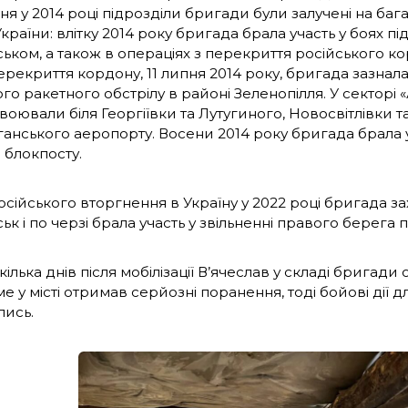
я у 2014 році підрозділи бригади були залучені на бага
України: влітку 2014 року бригада брала участь у боях п
ком, а також в операціях з перекриття російського кор
ерекриття кордону, 11 липня 2014 року, бригада зазнала
го ракетного обстрілу в районі Зеленопілля. У секторі 
оювали біля Георгіївки та Лутугиного, Новосвітлівки т
ганського аеропорту. Восени 2014 року бригада брала 
о блокпосту.
осійського вторгнення в Україну у 2022 році бригада з
к і по черзі брала участь у звільненні правого берега п
ілька днів після мобілізації В’ячеслав у складі бригади
ме у місті отримав серйозні поранення, тоді бойові дії д
ись.