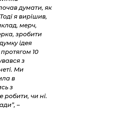
 почав думати, як
Тоді я вирішив,
иклад, мерч,
ерка, зробити
думку ідея
 протягом 10
увався з
неті. Ми
ила в
ись з
 робити, чи ні.
ади”, –