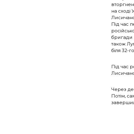
вторгненн
на сході 
Лисичансь
Під час п
російсько
бригади в
також Лу
біля 32-г
Під час р
Лисичансь
Через дек
Потім, са
завершил