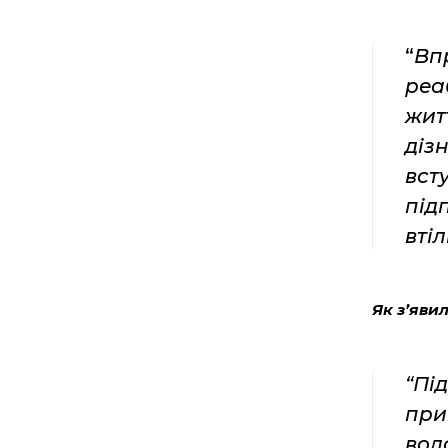
“
Вп
реа
жит
діз
вст
під
втіл
Як з’яви
“Пі
при
вол