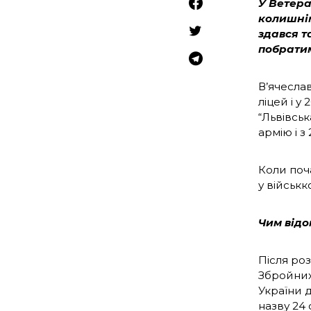
У Ветера
колишнім
здався т
побрати
В’ячесла
ліцей і у
“Львівськ
армію і з
Коли поч
у військк
Чим від
Після ро
Збройних 
України 
назву 24