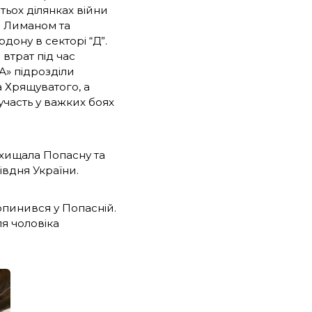
тьох ділянках війни
ід Лиманом та
дону в секторі “Д”.
 втрат під час
«А» підрозділи
а Хрящуватого, а
участь у важких боях
ахищала Попасну та
івдня України.
 опинився у Попасній.
ля чоловіка