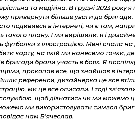
еріальна та медійна. В грудні 2023 року я
ожу привернути більше уваги до бригади. 
сто подивився в інтернеті, чи є там, напр
ь такого плану. І ми вирішили, я і дизайн
сь футболки з ілюстрацією. Мені спала на 
бити карту, на якій ми нанесемо точки, де
ів бригади брали участь в боях. Я поспілк
пцями, прокопав все, що знайшов в інтер
йшли референси, дизайнерка це все втіл
трацію, ми це все описали. І тоді зв’язал
сслужбою, щоб дізнатись чи ми можемо це
можемо ми використовувати символ бриг
повідає нам В’ячеслав.