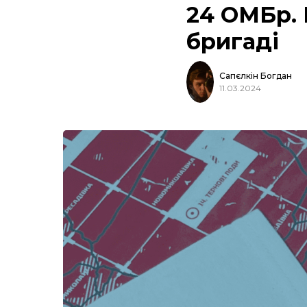
24 ОМБр. 
бригаді
Сапєлкін Богдан
11.03.2024