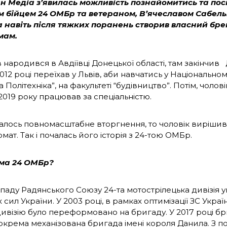
н Медіа з’явилась можливість познайомитись та пос
 бійцем 24 ОМБр та ветераном, В’ячеславом Сабель
а навіть після тяжких поранень створив власний бр
мам.
в народився в Авдіївці Донецької області, там закінчи
 2012 році переїхав у Львів, аби навчатись у Національно
а Політехніка”, на факультеті “будівництво”. Потім, чолові
 2019 року працював за спеціальністю.
алось повномасштабне вторгнення, то чоловік вирішив 
омат. Так і почалась його історія з 24-тою ОМБр.
ома
24 ОМБр?
зпаду Радянського Союзу 24-та мотострілецька дивізія 
сил України. У 2003 році, в рамках оптимізації ЗС Укра
дивізію було переформовано на бригаду. У 2017 році б
 окрема механізована бригада імені короля Данила. З п