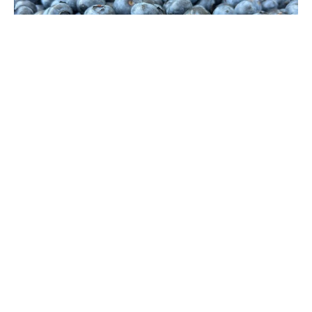
Олександр Нечипорук із позивним «Ірокес»
захищає Україну у війську вже понад десять років.
За цей час він пройшов шлях від рядового до
майора Збройних Сил України. Свою службу
розпочинав у добровольчому батальйоні
«Дніпро-1», а згодом виконував бойові завдання
фактично на всіх напрямках фронту.
Долучитися до розвитку ягідної ферми
Олександру запропонував його кум,