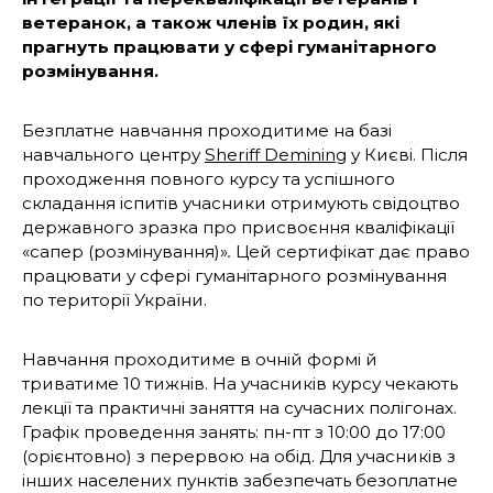
ветеранок, а також членів їх родин, які
прагнуть працювати у сфері гуманітарного
розмінування.
Безплатне навчання проходитиме на базі
навчального центру
Sheriff Demining
у Києві. Після
проходження повного курсу та успішного
складання іспитів учасники отримують свідоцтво
державного зразка про присвоєння кваліфікації
«сапер (розмінування)»
.
Цей сертифікат дає право
працювати у сфері гуманітарного розмінування
по території України.
Навчання проходитиме в очній формі й
триватиме 10 тижнів. На учасників курсу чекають
лекції та практичні заняття на сучасних полігонах.
Графік проведення занять: пн-пт з 10:00 до 17:00
(орієнтовно) з перервою на обід. Для учасників з
інших населених пунктів забезпечать безоплатне