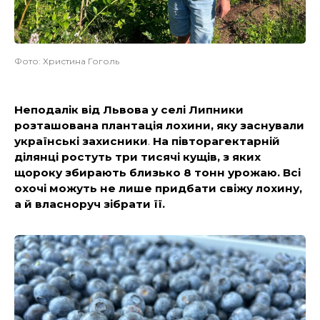
Фото: Христина Гоголь
Неподалік від Львова у селі Липники
розташована плантація лохини, яку заснували
українські захисники
.
На півторагектарній
ділянці ростуть три тисячі кущів, з яких
щороку збирають близько 8 тонн урожаю. Всі
охочі можуть не лише придбати свіжу лохину,
а й власноруч зібрати її.