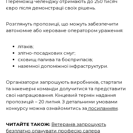
Переможці челенджу отримають до 250 тисяч
євро після демонстрації своїх рішень.
Розглянуть пропозиції, що можуть забезпечити
автономне або кероване оператором ураження:
літаків;
злітно-посадкових смуг;
сховищ палива та боєприпасів;
наземної допоміжної інфраструктури.
Організатори запрошують виробників, стартапи
та інженерні команди долучитися та представити
свої напрацювання. Кінцевий термін надання
пропозицій – 20 липня. З детальними умовами
конкурсу можна ознайомитись за
посиланням
.
ЧИТАЙТЕ ТАКОЖ:
Ветеранів запрошують
безплатно опанувати професію сапера