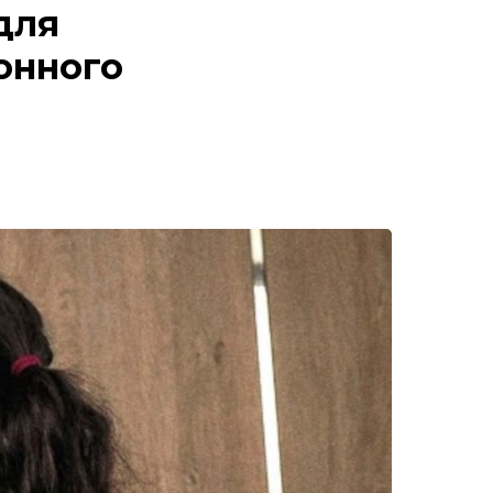
 для
ронного