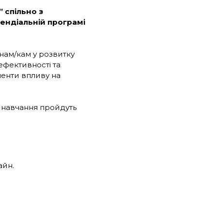
 спільно з
ендіальній програмі
нам/кам у розвитку
ефективності та
менти впливу на
м навчання пройдуть
айн.
.