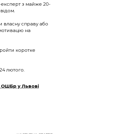
-експерт з майже 20-
свідом.
ти власну справу або
 мотивацію на
пройти коротке
 24 лютого.
ї ОШБр у Львові