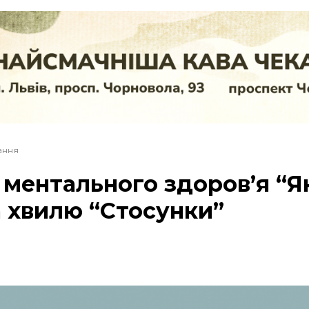
тання
ментального здоровʼя “Я
а хвилю “Стосунки”