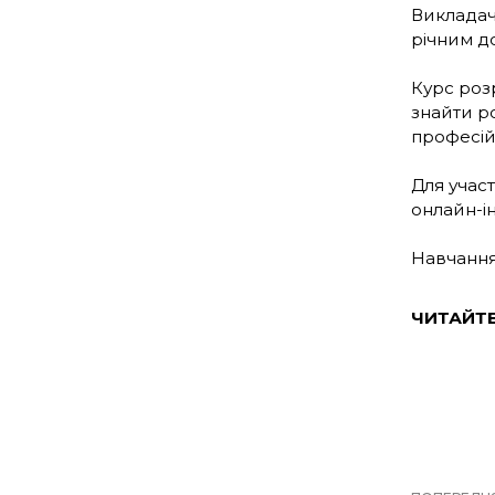
Викладач
річним до
Курс роз
знайти р
професій
Для участ
онлайн-ін
Навчання
ЧИТАЙТ