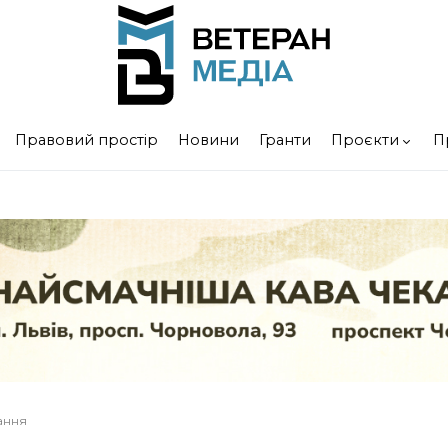
Правовий простір
Новини
Гранти
Проєкти
П
тання