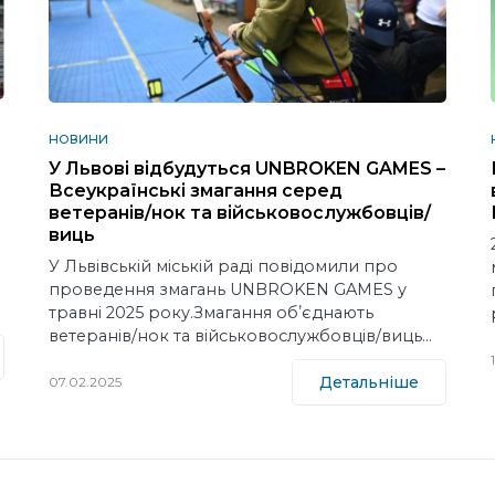
НОВИНИ
У Львові відбудуться UNBROKEN GAMES –
Всеукраїнські змагання серед
ветеранів/нок та військовослужбовців/
виць
У Львівській міській раді повідомили про
проведення змагань UNBROKEN GAMES у
травні 2025 року.Змагання обʼєднають
ветеранів/нок та військовослужбовців/виць…
Детальніше
07.02.2025