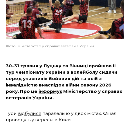
Фото: Міністерство у справах ветеранів України
30–31 травня у Луцьку та Вінниці пройшов ІІ
тур чемпіонату України з волейболу сидячи
серед учасників бойових дій та осіб з
інвалідністю внаслідок війни сезону 2026
року. Про це
інформує
Міністерство у справах
ветеранів України.
Тури
відбулися
паралельно у двох містах. Фінал
проведуть у вересні в Києві.