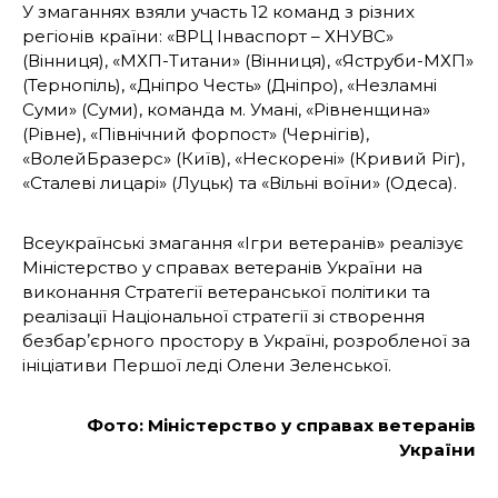
У змаганнях взяли участь 12 команд з різних
регіонів країни: «ВРЦ Інваспорт – ХНУВС»
(Вінниця), «МХП-Титани» (Вінниця), «Яструби-МХП»
(Тернопіль), «Дніпро Честь» (Дніпро), «Незламні
Суми» (Суми), команда м. Умані, «Рівненщина»
(Рівне), «Північний форпост» (Чернігів),
«ВолейБразерс» (Київ), «Нескорені» (Кривий Ріг),
«Сталеві лицарі» (Луцьк) та «Вільні воїни» (Одеса).
Всеукраїнські змагання «Ігри ветеранів» реалізує
Міністерство у справах ветеранів України на
виконання Стратегії ветеранської політики та
реалізації Національної стратегії зі створення
безбарʼєрного простору в Україні, розробленої за
ініціативи Першої леді Олени Зеленської.
Фото: Міністерство у справах ветеранів
України