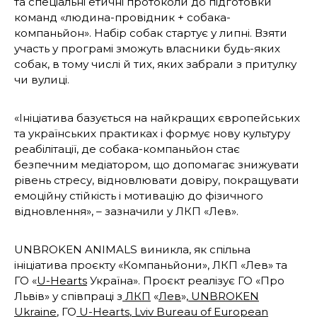
та спеціальні етичні протоколи до підготовки
команд «людина-провідник + собака-
компаньйон». Набір собак стартує у липні. Взяти
участь у програмі зможуть власники будь-яких
собак, в тому числі й тих, яких забрали з притулку
чи вулиці.
«Ініціатива базується на найкращих європейських
та українських практиках і формує нову культуру
реабілітації, де собака-компаньйон стає
безпечним медіатором, що допомагає знижувати
рівень стресу, відновлювати довіру, покращувати
емоційну стійкість і мотивацію до фізичного
відновлення», – зазначили у ЛКП «Лев».
UNBROKEN ANIMALS виникла, як спільна
ініціатива проєкту «Компаньйони», ЛКП «Лев» та
ГО «
U-Hearts
Україна». Проєкт реалізує ГО «Про
Львів» у співпраці з
ЛКП
«
Лев
»,
UNBROKEN
Ukraine
, ГО
U-Hearts
,
Lviv Bureau of European