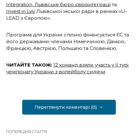
Integration, Львівське бюро євроінтеграції
та
Invest in Lviv
Львівської міської ради в рамках «U-
LEAD з Європою».
Програма для України спільно фінансується ЄС та
його державами-членами Німеччиною, Данією,
Францією, Австрією, Польщею та Словенією.
ЧИТАЙТЕ ТАКОЖ:
12 команд взяли участь у ІІ турі
чемпіонату України з волейболу сидячи
Переглянути коментарі (0)
ПОПЕРЕДНЯ СТАТТЯ