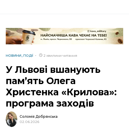
2 хвилини читання
НОВИНИ
ПОДІЇ
У Львові вшанують
пам’ять Олега
Христенка «Крилова»:
програма заходів
Соломія Добрянська
02.06.2026