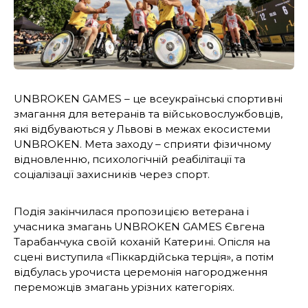
UNBROKEN GAMES – це всеукраїнські спортивні
змагання для ветеранів та військовослужбовців,
які відбуваються у Львові в межах екосистеми
UNBROKEN. Мета заходу – сприяти фізичному
відновленню, психологічній реабілітації та
соціалізації захисників через спорт.
Подія закінчилася пропозицією ветерана і
учасника змагань UNBROKEN GAMES Євгена
Тарабанчука своїй коханій Катерині. Опісля на
сцені виступила «Піккардійська терція», а потім
відбулась урочиста церемонія нагородження
переможців змагань урізних категоріях.