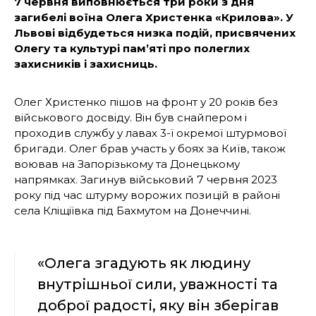
7 червня виповнюється три роки з дня
загибелі воїна Олега Христенка «Крилова». У
Львові відбудеться низка подій, присвячених
Олегу та культурі пам’яті про полеглих
захисників і захисниць.
Олег Христенко пішов на фронт у 20 років без
військового досвіду. Він був снайпером і
проходив службу у лавах 3-ї окремої штурмової
бригади. Олег брав участь у боях за Київ, також
воював на Запорізькому та Донецькому
напрямках. Загинув військовий 7 червня 2023
року під час штурму ворожих позицій в районі
села Кліщіївка під Бахмутом на Донеччині.
«Олега згадують як людину
внутрішньої сили, уважності та
доброї радості, яку він зберігав