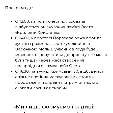
Програма дня:
О 12:00, на полі почесних поховань
відбудеться вшанування пам’яті Олега
«Крилова» Христенка.
О 14:00, у просторі Порохова вежа пройде
зустріч і розмова з фотохудожницею
Веронікою Моль. В учасників події буде
можливість долучитися до проєкту «Це може
бути тиша» через жест створення
полароїдного знімка неба Олега.
О 16:30, на вулиці Кримській, 30, відбудеться
спільне плетіння маскувальних сіток як
продовження справи підтримки тих, хто
сьогодні захищає Україну.
«Ми лише формуємо традиції