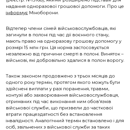
надання одноразової грошової допомоги. Про це
інформує
Міноборони.
Відтепер члени сімей військовослужбовців, які
загинули в полоні під час дії воєнного стану,
мають право на одноразову грошову допомогу у
розмірі 15 млн грн. Ця норма застосовується
незалежно від причини смерті в полоні. Виняток –
військові, які добровільно здалися в полон ворогу.
Також законом продовжено з трьох місяців до
одного року термін, протягом якого можуть бути
здійснені виплати у разі поранення, травми,
контузії або захворювання військовослужбовця,
отриманих під час виконання ним обов’язків
військової служби, що призвели до часткової
втрати працездатності без встановлення
інвалідності. Аналогічний термін встановлено і для
осіб, звільнених з військової служби за таких