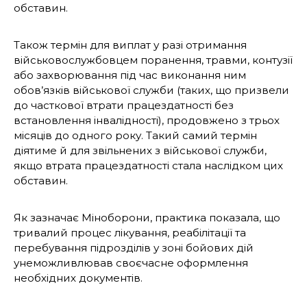
обставин.
Також термін для виплат у разі отримання
військовослужбовцем поранення, травми, контузії
або захворювання під час виконання ним
обов’язків військової служби (таких, що призвели
до часткової втрати працездатності без
встановлення інвалідності), продовжено з трьох
місяців до одного року. Такий самий термін
діятиме й для звільнених з військової служби,
якщо втрата працездатності стала наслідком цих
обставин.
Як зазначає Міноборони, практика показала, що
тривалий процес лікування, реабілітації та
перебування підрозділів у зоні бойових дій
унеможливлював своєчасне оформлення
необхідних документів.