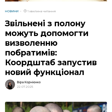
1 хвилина читання
НОВИНИ
Звільнені з полону
можуть допомогти
визволенню
побратимів:
Коордштаб запустив
новий функціонал
Віра Корнієнко
22.07.2025