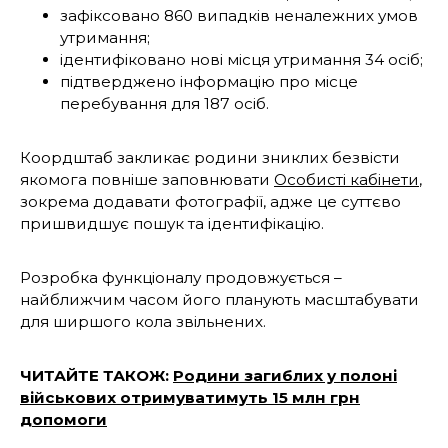
зафіксовано 860 випадків неналежних умов
утримання;
ідентифіковано нові місця утримання 34 осіб;
підтверджено інформацію про місце
перебування для 187 осіб.
Коордштаб закликає родини зниклих безвісти
якомога повніше заповнювати
Особисті кабінети
,
зокрема додавати фотографії, адже це суттєво
пришвидшує пошук та ідентифікацію.
Розробка функціоналу продовжується –
найближчим часом його планують масштабувати
для ширшого кола звільнених.
ЧИТАЙТЕ ТАКОЖ:
Родини загиблих у полоні
військових отримуватимуть 15 млн грн
допомоги