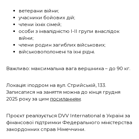
ветерани війни;
учасники бойових дій;
члени їхніх сімей;
особи з інвалідністю І-ІІ групи внаслідок
війни;
члени родин загиблих військових;
військовополонені та їхні рідні.
Важливо: максимальна вага вершника – до 90 кг.
Локація: іподром на вул. Стрийській, 133.
Записатися на заняття можна до кінця грудня
2025 року за цим
посиланням
.
Проєкт реалізується DVV International в Україні за
фінансової підтримки Федерального міністерства
закордонних справ Німеччини.