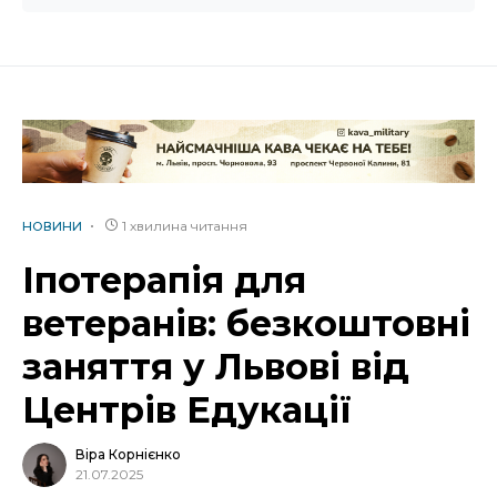
1 хвилина читання
НОВИНИ
Іпотерапія для
ветеранів: безкоштовні
заняття у Львові від
Центрів Едукації
Віра Корнієнко
21.07.2025