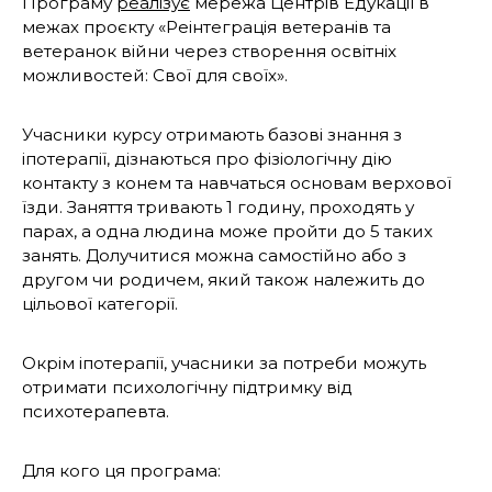
Програму
реалізує
мережа Центрів Едукації в
межах проєкту «Реінтеграція ветеранів та
ветеранок війни через створення освітніх
можливостей: Свої для своїх».
Учасники курсу отримають базові знання з
іпотерапії, дізнаються про фізіологічну дію
контакту з конем та навчаться основам верхової
їзди. Заняття тривають 1 годину, проходять у
парах, а одна людина може пройти до 5 таких
занять. Долучитися можна самостійно або з
другом чи родичем, який також належить до
цільової категорії.
Окрім іпотерапії, учасники за потреби можуть
отримати психологічну підтримку від
психотерапевта.
Для кого ця програма: