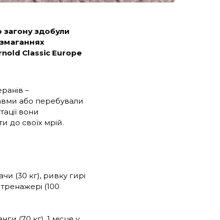
о загону здобули
 змаганнях
nold Classic Europe
ранів –
травми або перебували
тації вони
и до своїх мрій.
ачи (30 кг), ривку гирі
а тренажері (100
нги (70 кг), 1 місце у