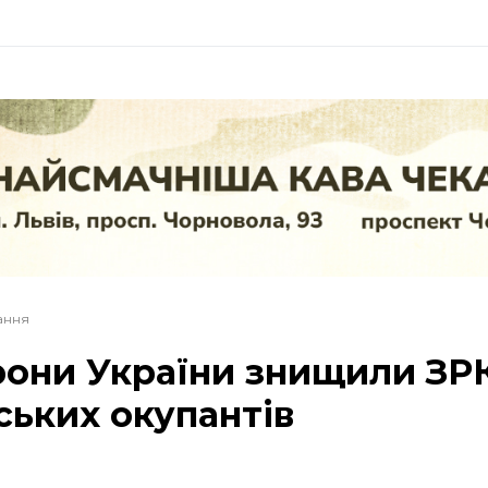
тання
они України знищили ЗРК
ських окупантів