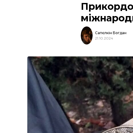
Прикордо
міжнарод
Сапєлкін Богдан
21.10.2024