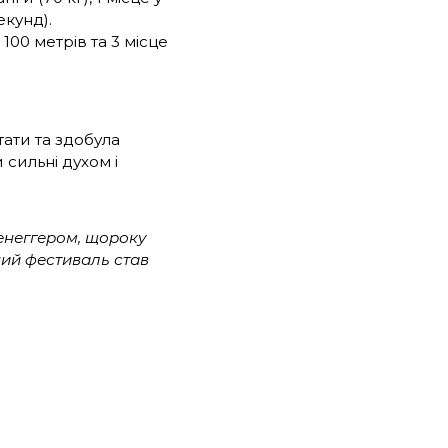
екунд).
 100 метрів та 3 місце
ати та здобула
сильні духом і
енеггером, щороку
ний фестиваль став