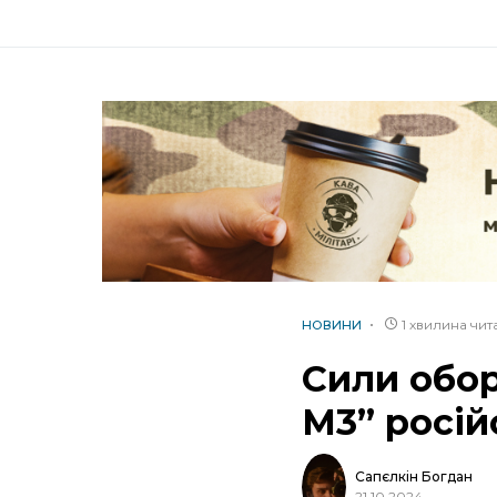
1 хвилина чи
НОВИНИ
Сили обор
М3” росій
Сапєлкін Богдан
21.10.2024