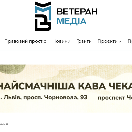
Правовий простір
Новини
Гранти
Проєкти
П
тання