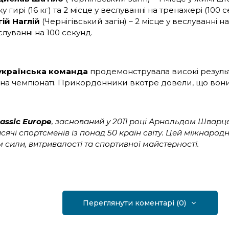
у гирі (16 кг) та 2 місце у веслуванні на тренажері (100 с
ій Наглій
(Чернігівський загін) – 2 місце у веслуванні на
слуванні на 100 секунд.
українська команда
продемонструвала високі результ
 на чемпіонаті. Прикордонники вкотре довели, що вони 
assic Europe
, заснований у 2011 році Арнольдом Шварц
сячі спортсменів із понад 50 країн світу. Цей міжнарод
 сили, витривалості та спортивної майстерності.
Переглянути коментарі (0)