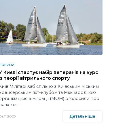
НОВИНИ
У Києві стартує набір ветеранів на курс
із теорії вітрильного спорту
Київ Мілітарі Хаб спільно з Київським міським
крейсерським яхт-клубом та Міжнародною
організацією з міграції (МОМ) оголосили про
початок…
Детальніше
24.11.2025