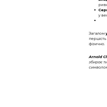
ривк
Серг
у ве
Загалом
першість
фізично.
Arnold Cl
збирає ти
символом