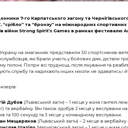
нники 7-го Карпатського загону та Чернігівськог
, “срібло” та “бронзу” на міжнародних спортивних
в війни Strong Spirit’s Games в рамках фестивалю Ar
 Україну на змаганнях представили 50 спортсменів-вете
службовців, які брали участь у бойових діях, дістали 
у полоні. Попри всі труднощі, після лікування та реабілі
ть службу та надихають інших ніколи не здаватись і йт
изерів:
гій Дубов
(Львівський загін) – 1 місця у жимі гантелі леж
кг) та аербайку. Він також здобув 2 місця у веслуванні н
ів та 100 секунд) та 3 місце у командному веслуванні.
ан Мещеряков
(Львівський загін) – 2 місце в аербайку.
дислав Шатіло
(Чернігівський загін) – 1 місце у жимі шта