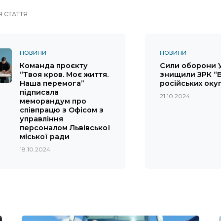
 СТАТТЯ
НОВИНИ
НОВИНИ
Команда проєкту
Сили оборони 
“Твоя кров. Моє життя.
знищили ЗРК “
Наша перемога”
російських оку
підписала
21.10.2024
меморандум про
співпрацю з Офісом з
управління
персоналом Львівської
міської ради
18.10.2024