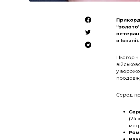
Прикордо
“золото”
ветерані
в Іспанії.
Цьогоріч
військово
у ворожом
продовжую
Серед пр
Сер
(24 
метр
Ром
Вла