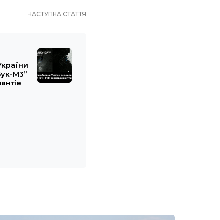
НАСТУПНА СТАТТЯ
України
Бук-М3”
пантів