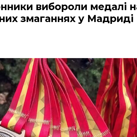
нники вибороли медалі н
них змаганнях у Мадриді