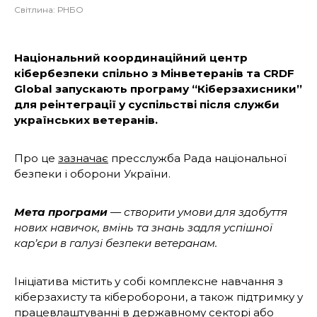
Світлина: РНБО
Національний координаційний центр
кібербезпеки спільно з Мінветеранів та CRDF
Global запускають програму “Кіберзахисники”
для реінтеграції у суспільстві після служби
українських ветеранів.
Про це
зазначає
пресслужба Рада національної
безпеки і оборони України.
Мета програми
—
створити умови для здобуття
нових навичок, вмінь та знань задля успішної
кар’єри в галузі безпеки ветеранам.
Ініціатива містить у собі комплексне навчання з
кіберзахисту та кібероборони, а також підтримку у
працевлаштуванні в державному секторі або