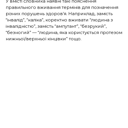
У вмісті словника наявні такі пояснення
правильного вживання термінів для позначення
різних порушень здоров’я. Наприклад, замість
“інвалід”, “каліка”, коректно вживати “людина з
інвалідністю”, замість “ампутант”, “безрукий”,
“безногий” — “людина, яка користується протезом
нижньої/верхньої кінцівки” тощо.
“Щодня внаслідок війни з рф
збільшується кількість людей, що
отримують інвалідність та
порушення здоров‘я. Коректна
термінологія є однією із
важливих складових виявлення
поваги та підтримки до людини,
яка отримала травму.