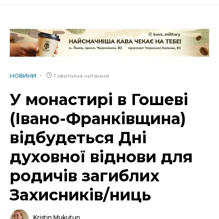
1 хвилина читання
НОВИНИ
У монастирі в Гошеві
(Івано-Франківщина)
відбудеться Дні
духовної віднови для
родичів загиблих
Захисників/ниць
Kristin Mukutun