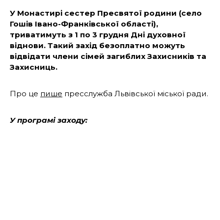
У Монастирі сестер Пресвятої родини (село
Гошів Івано-Франківської області),
триватимуть з 1 по 3 грудня Дні духовної
віднови. Такий захід безоплатно можуть
відвідати члени сімей загиблих Захисників та
Захисниць.
Про це
пише
пресслужба Львівської міської ради.
У програмі заходу:
молитва;
спілкування;
арттерапія;
відпочинок;
а також ділення досвідом.
Для дітей
під час спільних зустрічей
буде окрема