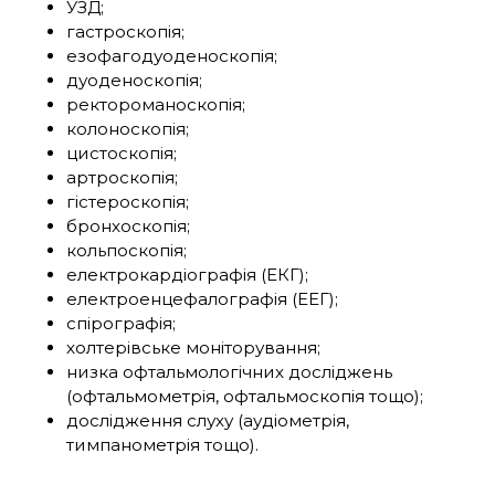
УЗД;
гастроскопія;
езофагодуоденоскопія;
дуоденоскопія;
ректороманоскопія;
колоноскопія;
цистоскопія;
артроскопія;
гістероскопія;
бронхоскопія;
кольпоскопія;
електрокардіографія (ЕКГ);
електроенцефалографія (ЕЕГ);
спірографія;
холтерівське моніторування;
низка офтальмологічних досліджень
(офтальмометрія, офтальмоскопія тощо);
дослідження слуху (аудіометрія,
тимпанометрія тощо).