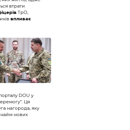
ться втрати
фіцерів
ТрО,
ників
впливає
 порталу DOU у
перемогу”. Ця
уга нагорода, яку
й найм нових