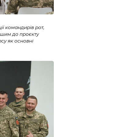
ії командирів рот,
ершим до проєкту
су як основні