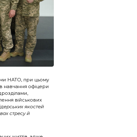
ами НАТО, при цьому
ів навчання офіцери
дрозділами,
лення військових
ідерських якостей
вах стресу й
ених життів, адже