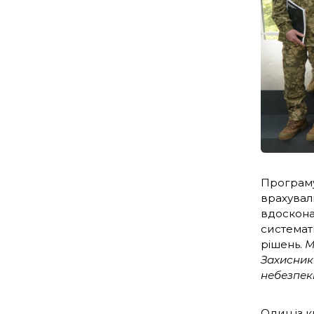
Програму
врахувал
вдоскона
системат
рішень.
М
Захисникі
небезпек
Один із к