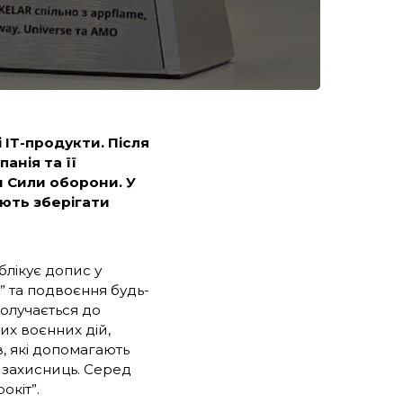
 ІТ-продукти. Після
нія та її
и Сили оборони. У
ають зберігати
лікує допис у
 та подвоєння будь-
долучається до
их воєнних дій,
, які допомагають
і захисниць. Серед
окіт”.