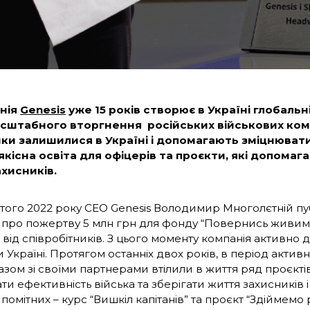
анія
Genesis
уже 15 років створює в Україні глобальні
сштабного вторгнення російських військових компа
ки залишилися в Україні і допомагають зміцнюват
 якісна освіта для офіцерів та проєкти, які допомаг
хисників.
того 2022 року CEO Genesis Володимир Многолєтній пуб
 про пожертву 5 млн грн для фонду “Повернись живим”
 від співробітників. З цього моменту компанія активно 
Україні. Протягом останніх двох років, в період активн
зом зі своїми партнерами втілили в життя ряд проєктів
ти ефективність війська та зберігати життя захисників 
помітних – курс “Вишкіл капітанів” та проєкт “Здіймемо р