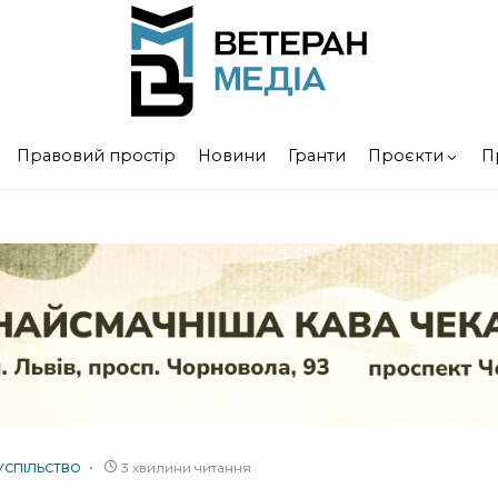
Правовий простір
Новини
Гранти
Проєкти
П
3 хвилини читання
УСПІЛЬСТВО