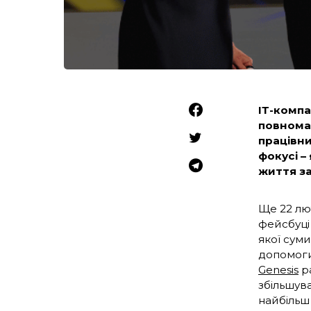
ІТ-комп
повнома
працівни
фокусі –
життя за
Ще 22 лю
фейсбуці
якої суми
допомоги 
Genesis
ра
збільшува
найбільш 