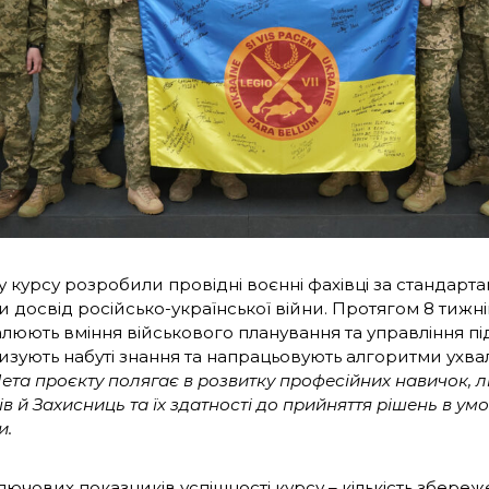
 курсу розробили провідні воєнні фахівці за стандарт
и досвід російсько-української війни. Протягом 8 тижн
люють вміння військового планування та управління пі
изують набуті знання та напрацьовують алгоритми ухва
ета проєкту полягає в розвитку професійних навичок, л
в й Захисниць та їх здатності до прийняття рішень в умо
и.
лючових показників успішності курсу – кількість збереж