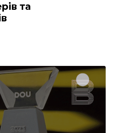
рів та
ів