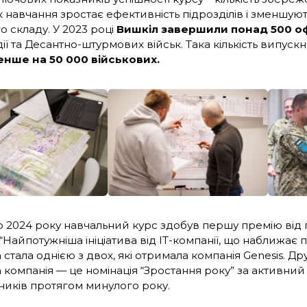
к навчання зростає ефективність підрозділів і зменшую
о складу. У 2023 році
Вишкіл завершили понад 500 о
ї та Десантно-штурмових військ. Така кількість випуск
нше на 50 000 військових.
о 2024 року навчальний курс здобув першу премію від
 “Найпотужніша ініціатива від ІТ-компанії, що наближає 
стала однією з двох, які отримала компанія Genesis. Др
 компанія — це номінація “Зростання року” за активни
тників протягом минулого року.