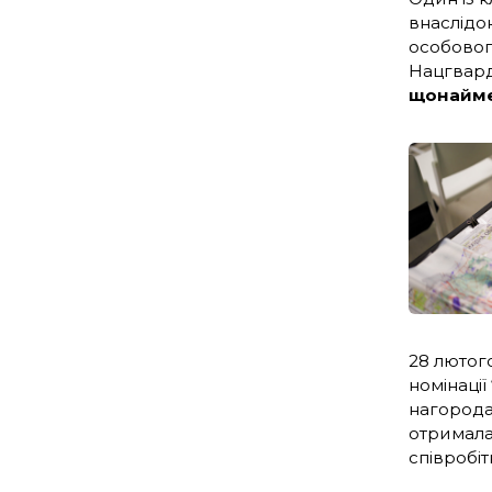
внаслідо
особовог
Нацгварді
щонайме
28 лютог
номінації
нагорода 
отримала
співробі