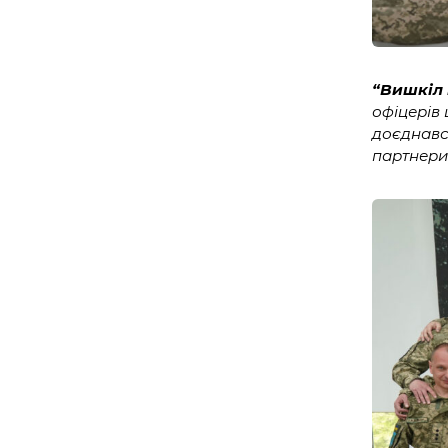
“Вишкіл 
офіцерів
доєднавс
партнери 