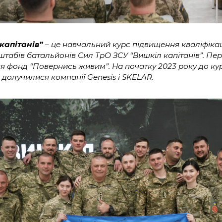
капітанів”
– це навчальний курс підвищення кваліфікац
 штабів батальйонів Сил ТрО ЗСУ “Вишкіл капітанів”. П
я фонд “Повернись живим”. На початку 2023 року до кур
долучилися компанії Genesis і SKELAR.