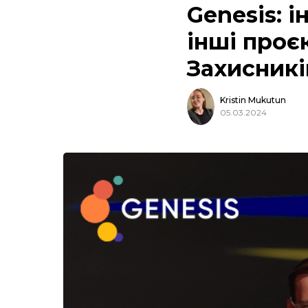
Genesis: і
інші проє
Захисникі
Kristin Mukutun
05.03.2024