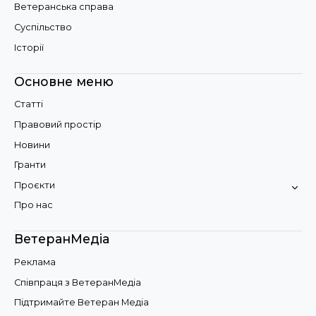
Ветеранська справа
Суспільство
Історії
Основне меню
Статті
Правовий простір
Новини
Гранти
Проєкти
Про нас
ВетеранМедіа
Реклама
Співпраця з ВетеранМедіа
Підтримайте Ветеран Медіа