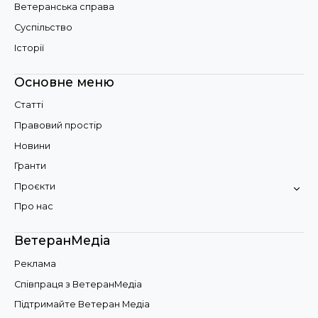
Ветеранська справа
Суспільство
Історії
Основне меню
Статті
Правовий простір
Новини
Гранти
Проєкти
Про нас
ВетеранМедіа
Реклама
Співпраця з ВетеранМедіа
Підтримайте Ветеран Медіа