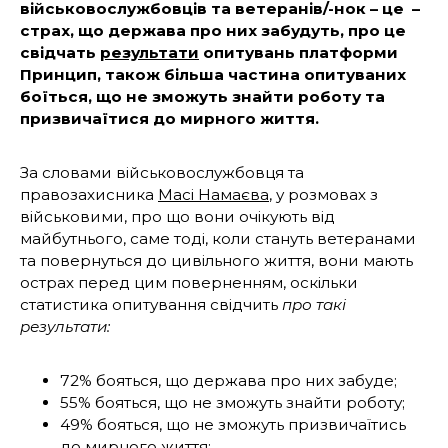
військовослужбовців та ветеранів/-нок – це –
страх, що держава про них забудуть, про це
свідчать
результати
опитувань платформи
Принцип, також більша частина опитуваних
боїться, що не зможуть знайти роботу та
призвичаїтися до мирного життя.
За словами військовослужбовця та
правозахисника
Масі Намаєва
, у розмовах з
військовими, про що вони очікують від
майбутнього, саме тоді, коли стануть ветеранами
та повернуться до цивільного життя, вони мають
острах перед цим поверненням, оскільки
статистика опитування свідчить
про такі
результати:
72% бояться, що держава про них забуде;
55% бояться, що не зможуть знайти роботу;
49% бояться, що не зможуть призвичаїтись
до мирного життя;