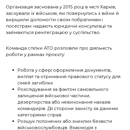
Організація заснована у 2015 році в місті Харків,
заснували їх військові, які повернулись з війни й
вирішили допомогти своїм побратимам і
посестрам: надають юридичні консультації та
займаються реінтеграцією у суспільство.
Команда спілки АТО розповіли про діяльність
роботи у рамках проєкту:
Робота у сфері оформлення документів,
виплат та отримання правового статусу для
сімей загиблих
Розслідування за фактом самовільного
залишення військової частини,
дезертирства або невиконання наказів
командирів. Дії сторони захисту за даними
категоріями справ
Розшук полонених або зниклих безвісти
військовослужбовців. Взаємодія з