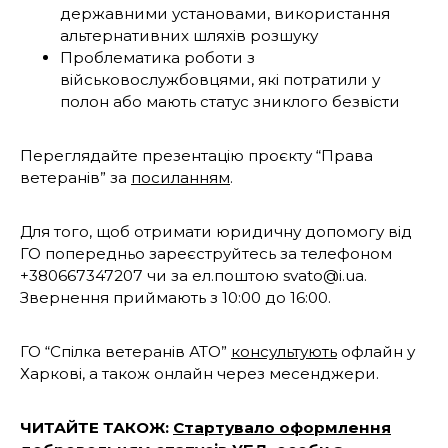
державними установами, використання
альтернативних шляхів розшуку
Проблематика роботи з
військовослужбовцями, які потратили у
полон або мають статус зниклого безвісти
Переглядайте презентацію проєкту “Права
ветеранів” за
посиланням
.
Для того, щоб отримати юридичну допомогу від
ГО попередньо зареєструйтесь за телефоном
+380667347207 чи за ел.поштою svato@i.ua.
Звернення приймають з 10:00 до 16:00.
ГО “Спілка ветеранів АТО”
консультують
офлайн у
Харкові, а також онлайн через месенджери.
ЧИТАЙТЕ ТАКОЖ:
Стартувало оформлення