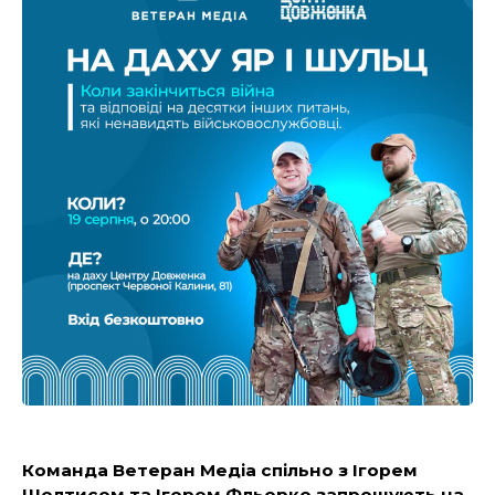
Команда Ветеран Медіа спільно з Ігорем
Шолтисом та Ігором Фльорко запрошують на