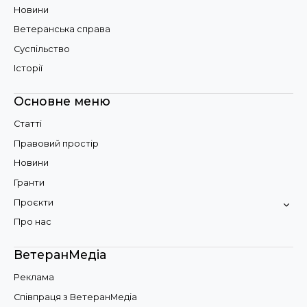
Новини
Ветеранська справа
Суспільство
Історії
Основне меню
Статті
Правовий простір
Новини
Гранти
Проєкти
Про нас
ВетеранМедіа
Реклама
Співпраця з ВетеранМедіа