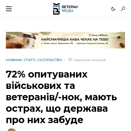
1 хвилина читання
НОВИНИ
СТАТТІ
СУСПІЛЬСТВО
72% опитуваних
військових та
ветеранів/-нок, мають
острах, що держава
про них забуде