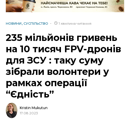
1 хвилина читання
НОВИНИ
СУСПІЛЬСТВО
235 мільйонів гривень
на 10 тисяч FPV-дронів
для ЗСУ : таку суму
зібрали волонтери у
рамках операції
“Єдність”
Kristin Mukutun
17.08.2023