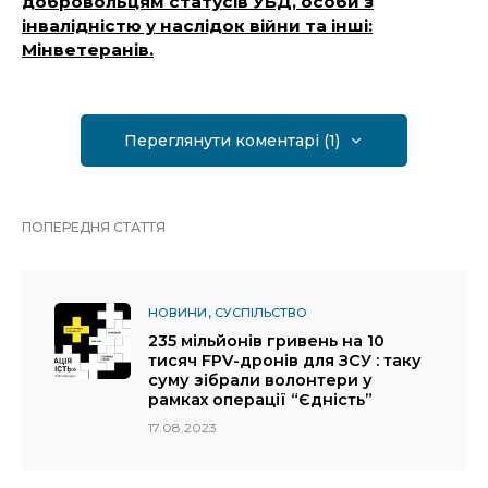
добровольцям статусів УБД, особи з
інвалідністю у наслідок війни та інші:
Мінветеранів.
Переглянути коментарі (1)
ПОПЕРЕДНЯ СТАТТЯ
НОВИНИ
СУСПІЛЬСТВО
235 мільйонів гривень на 10
тисяч FPV-дронів для ЗСУ : таку
суму зібрали волонтери у
рамках операції “Єдність”
17.08.2023