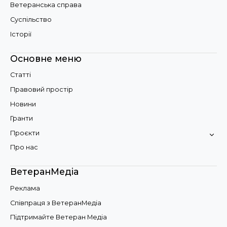
Ветеранська справа
Суспільство
Історії
Основне меню
Статті
Правовий простір
Новини
Гранти
Проєкти
Про нас
ВетеранМедіа
Реклама
Співпраця з ВетеранМедіа
Підтримайте Ветеран Медіа